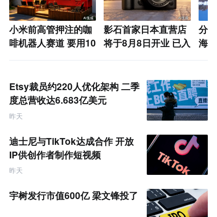
小米前高管押注的咖
影石首家日本直营店
分众
啡机器人赛道 要用10
将于8月8日开业 已入
海下
万家门店PK瑞幸们？
驻日本约1500家线下
心的
零售渠道
Etsy裁员约220人优化架构 二季
度总营收达6.683亿美元
昨天
迪士尼与TikTok达成合作 开放
IP供创作者制作短视频
昨天
宇树发行市值600亿 梁文锋投了