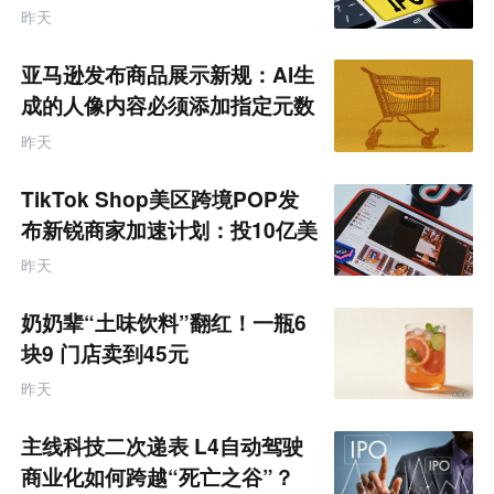
昨天
亚马逊发布商品展示新规：AI生
成的人像内容必须添加指定元数
据
昨天
TikTok Shop美区跨境POP发
布新锐商家加速计划：投10亿美
金资源帮扶四类商家
昨天
奶奶辈“土味饮料”翻红！一瓶6
块9 门店卖到45元
昨天
主线科技二次递表 L4自动驾驶
商业化如何跨越“死亡之谷”？