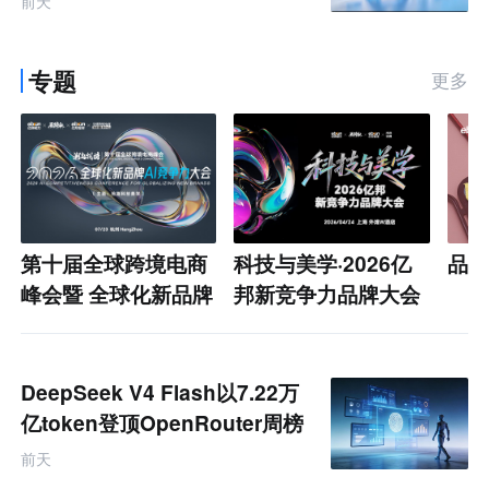
前天
专题
更多
第十届全球跨境电商
科技与美学·2026亿
品类
峰会暨 全球化新品牌
邦新竞争力品牌大会
AI竞争力大会
DeepSeek V4 Flash以7.22万
亿token登顶OpenRouter周榜
前天