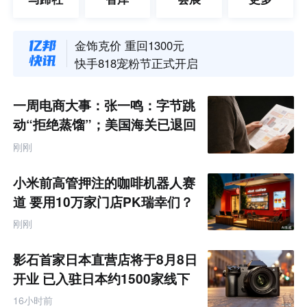
亚马逊8月6日起关停社交媒体促销码功能
Shopee马来站10月1日起停止RIOC/ITRR手动索赔
金饰克价 重回1300元
快手818宠粉节正式开启
拉卡拉上半年营收32.57亿元 净利润同比增长191.67%
朋友圈可AI帮写、点评？腾讯客服：AI功能逐步开放中
一周电商大事：张一鸣：字节跳
Wildberries连续两天仓库遭无人机波及
动“拒绝蒸馏”；美国海关已退回
TikTok卷发头巾两周获420万播放 高价仍实现断货
约1000亿美元关税
刚刚
上半年国内居民出游人次34.63亿 出游总花费3.21万亿元
北京：非京籍家庭购房社保个税缴纳年限下调为一年
小米前高管押注的咖啡机器人赛
亚马逊8月6日起关停社交媒体促销码功能
道 要用10万家门店PK瑞幸们？
Shopee马来站10月1日起停止RIOC/ITRR手动索赔
刚刚
影石首家日本直营店将于8月8日
开业 已入驻日本约1500家线下
零售渠道
16小时前