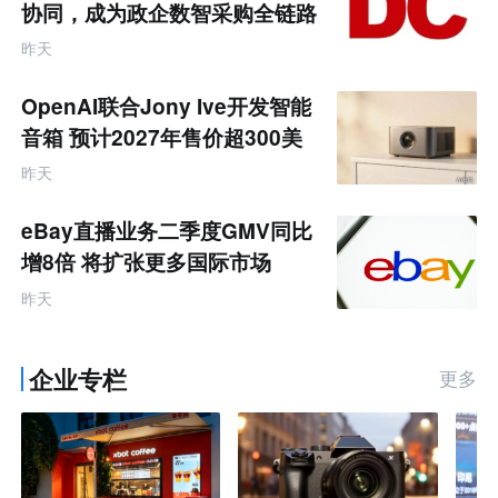
新
产
协同，成为政企数智采购全链路
业
#
服务商
互
昨天
联
#
网
品
OpenAI联合Jony Ive开发智能
牌
AI
音箱 预计2027年售价超300美
数
元
智
昨天
化
采
购
eBay直播业务二季度GMV同比
专
题
增8倍 将扩张更多国际市场
昨天
企业专栏
更多