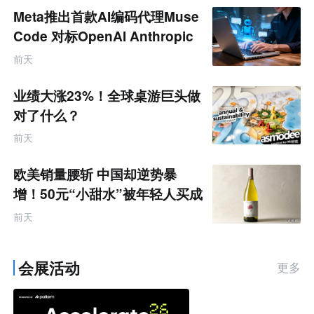
Meta推出首款AI编码代理Muse
Code 对标OpenAI Anthropic
前天
业绩大涨23%！全球桌游巨头做
对了什么？
前天
欧美销量腰斩 中国却逆势暴
增！50元“小甜水”被年轻人买成
顶流
前天
会展活动
更多