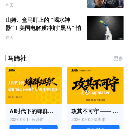
昨天
山姆、盒马盯上的 “喝水神
器”！美国电解质冲剂“黑马” 悄
悄卖了68亿
昨天
马蹄社
更多
AI时代下的蜂群组织丨马蹄研学
攻其不可守 —— 走进Snapmaker丨马蹄研学
2026-08-14
长沙市
2026-09-05
深圳市