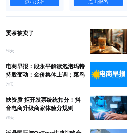
点击报名
点击报名
贡茶被卖了
昨天
电商早报：段永平解读泡泡玛特
持股变动；金价集体上调；菜鸟
推出全球三日达跨境物流
昨天
缺资质 拒开发票统统扣分！抖
音电商升级商家体验分规则
昨天
泛鼎国际与OnTrac达成战略合