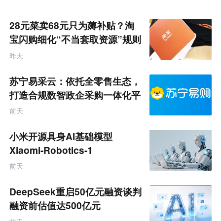
28元菜卖68元只为薅补贴？淘
宝闪购细化“不当套取资源”规则
昨天
苏宁易采云：依托全零售生态，
打造合规数智政企采购一体化平
台
前天
小米开源具身AI基础模型
Xiaomi-Robotics-1
前天
DeepSeek重启50亿元融资谈判
融资前估值达500亿元