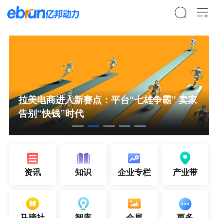
拉美电商进入新赛点：平台“七雄争霸” 卖家
告别“快钱”时代
资讯
知识
企业专栏
产业带
上半年国内居民出游人次34.63亿 出游总花费3.21万亿元
北京：非京籍家庭购房社保个税缴纳年限下调为一年
马蹄社
智库
会展
更多