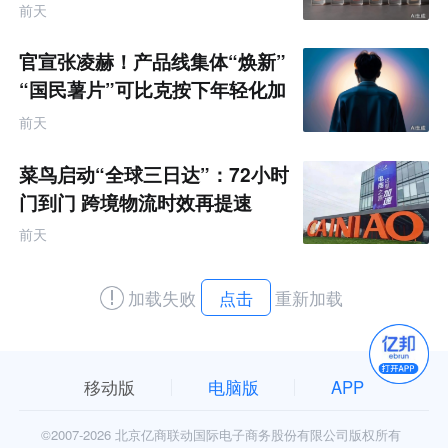
前天
官宣张凌赫！产品线集体“焕新”
“国民薯片”可比克按下年轻化加
速键
前天
菜鸟启动“全球三日达”：72小时
门到门 跨境物流时效再提速
前天
加载失败
点击
重新加载
移动版
电脑版
APP
©2007-
2026 北京亿商联动国际电子商务股份有限公司版权所有