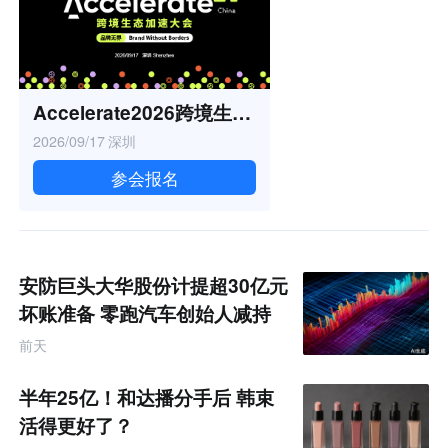
Accelerate2026跨境生态加速大会
2026/09/17
深圳
参会报名
安防巨头大华股份计提超30亿元
坏账准备 零跑汽车创始人减持
公司数亿元股权
前天
半年25亿！和达播分手后 韩束
活得更好了？