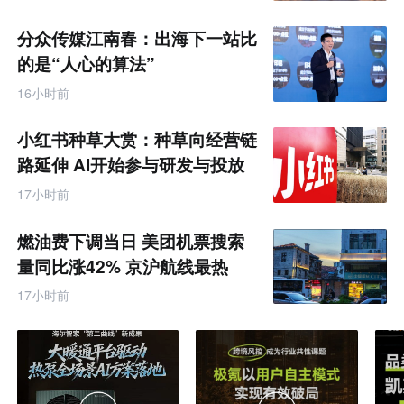
分众传媒江南春：出海下一站比
的是“人心的算法”
16小时前
小红书种草大赏：种草向经营链
路延伸 AI开始参与研发与投放
决策
17小时前
燃油费下调当日 美团机票搜索
量同比涨42% 京沪航线最热
17小时前