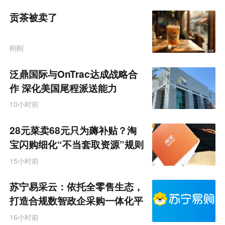
贡茶被卖了
刚刚
泛鼎国际与OnTrac达成战略合
作 深化美国尾程派送能力
10小时前
28元菜卖68元只为薅补贴？淘
宝闪购细化“不当套取资源”规则
15小时前
苏宁易采云：依托全零售生态，
打造合规数智政企采购一体化平
台
16小时前