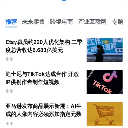
推荐
未来零售
跨境电商
产业互联网
专题
推
荐
未
Etsy裁员约220人优化架构 二季
来
零
度总营收达6.683亿美元
售
跨
刚刚
境
电
商
迪士尼与TikTok达成合作 开放
产
业
IP供创作者制作短视频
互
联
刚刚
网
专
题
亚马逊发布商品展示新规：AI生
成的人像内容必须添加指定元数
据
刚刚