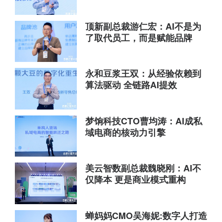
顶新副总裁游仁宏：AI不是为
了取代员工，而是赋能品牌
永和豆浆王双：从经验依赖到
算法驱动 全链路AI提效
梦饷科技CTO曹均涛：AI成私
域电商的核动力引擎
美云智数副总裁魏晓刚：AI不
仅降本 更是商业模式重构
蝉妈妈CMO吴海妮:数字人打造