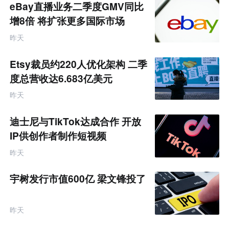
eBay直播业务二季度GMV同比
增8倍 将扩张更多国际市场
昨天
Etsy裁员约220人优化架构 二季
度总营收达6.683亿美元
昨天
迪士尼与TikTok达成合作 开放
IP供创作者制作短视频
昨天
宇树发行市值600亿 梁文锋投了
昨天