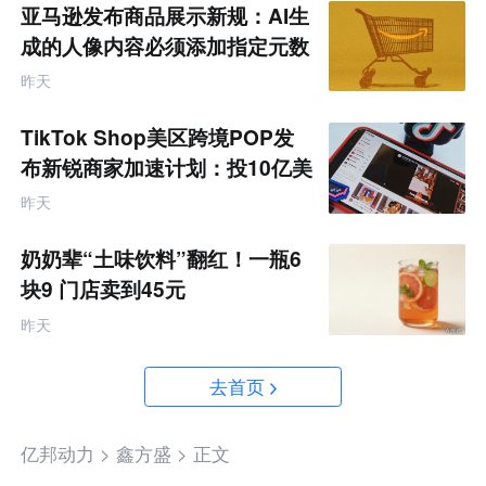
亚马逊发布商品展示新规：AI生
成的人像内容必须添加指定元数
据
昨天
TikTok Shop美区跨境POP发
布新锐商家加速计划：投10亿美
金资源帮扶四类商家
昨天
奶奶辈“土味饮料”翻红！一瓶6
块9 门店卖到45元
昨天
去首页
亿邦动力 >
鑫方盛 >
正文