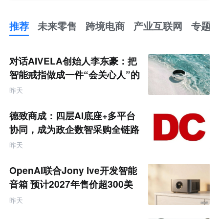
推荐
未来零售
跨境电商
产业互联网
专题
推
荐
未
对话AIVELA创始人李东豪：把
来
零
智能戒指做成一件“会关心人”的
售
饰品
跨
昨天
境
电
商
德致商成：四层AI底座+多平台
产
业
协同，成为政企数智采购全链路
互
服务商
联
昨天
网
专
题
OpenAI联合Jony Ive开发智能
音箱 预计2027年售价超300美
元
昨天