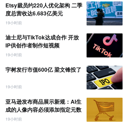
Etsy裁员约220人优化架构 二季
度总营收达6.683亿美元
19小时前
迪士尼与TikTok达成合作 开放
IP供创作者制作短视频
19小时前
宇树发行市值600亿 梁文锋投了
19小时前
亚马逊发布商品展示新规：AI生
成的人像内容必须添加指定元数
据
19小时前