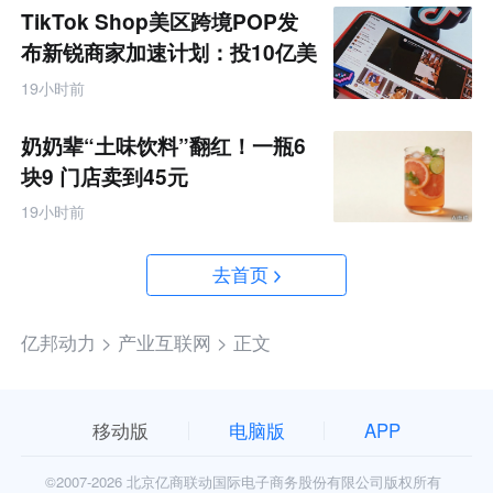
TikTok Shop美区跨境POP发
布新锐商家加速计划：投10亿美
金资源帮扶四类商家
19小时前
奶奶辈“土味饮料”翻红！一瓶6
块9 门店卖到45元
19小时前
去首页
亿邦动力 >
产业互联网 >
正文
移动版
电脑版
APP
©2007-
2026 北京亿商联动国际电子商务股份有限公司版权所有