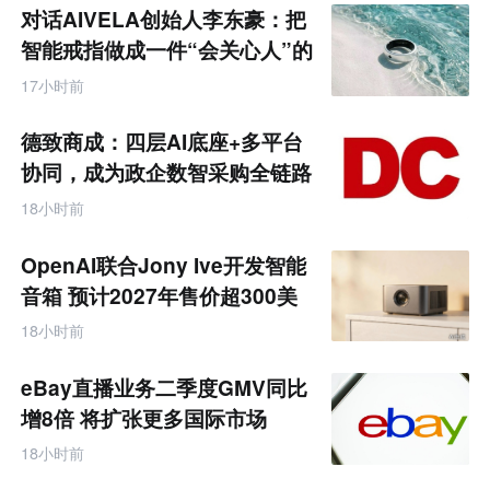
未
对话AIVELA创始人李东豪：把
来
零
智能戒指做成一件“会关心人”的
售
饰品
跨
17小时前
境
电
商
德致商成：四层AI底座+多平台
产
业
协同，成为政企数智采购全链路
互
服务商
联
18小时前
网
专
题
OpenAI联合Jony Ive开发智能
音箱 预计2027年售价超300美
元
18小时前
eBay直播业务二季度GMV同比
增8倍 将扩张更多国际市场
18小时前