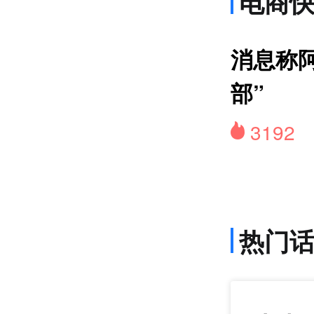
电商
货
消息称
部”
3192
热门