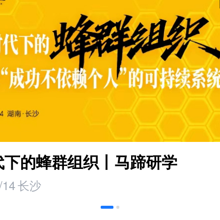
时代下的蜂群组织丨马蹄研学
/14
长沙