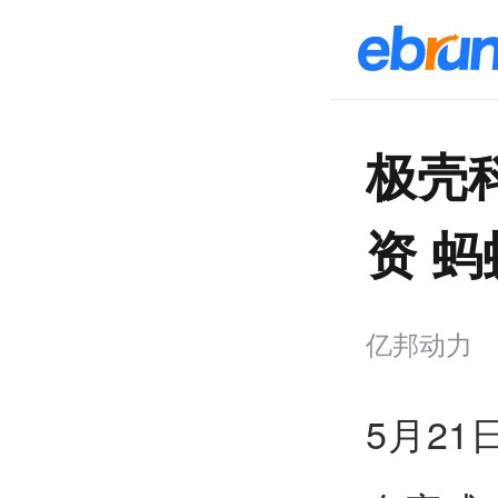
极壳科
资 
亿邦动力
5月2