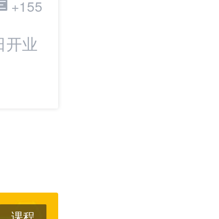
跨境电商
+155
日开业
最新：TikTok
IPO | 邦小白日
课程