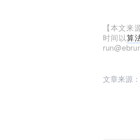
【本文来源
时间以
算
run@eb
文章来源