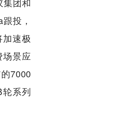
蚁集团和
sia跟投，
将加速极
费场景应
7000
B轮系列