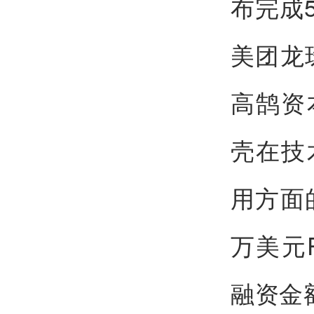
布完成5
美团龙珠领
高鹄资
壳在技
用方面
万美元
融资金