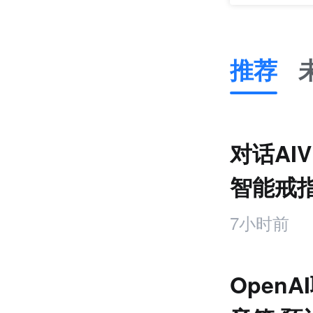
推荐
推
荐
未
对话AI
来
零
智能戒
售
饰品
跨
7小时前
境
电
商
OpenA
产
业