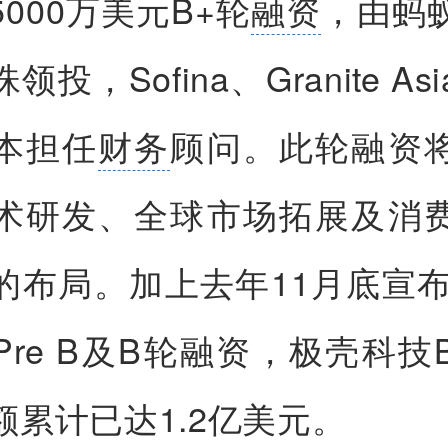
000万美元B+轮
融资
，由蚂
投，Sofina、Granite A
本担任
财务
顾问。此轮融资
术研发、全球市场拓展及消
的布局。加上去年11月底宣布的
Pre B及B轮融资，极壳科技
额累计已达1.2亿美元。