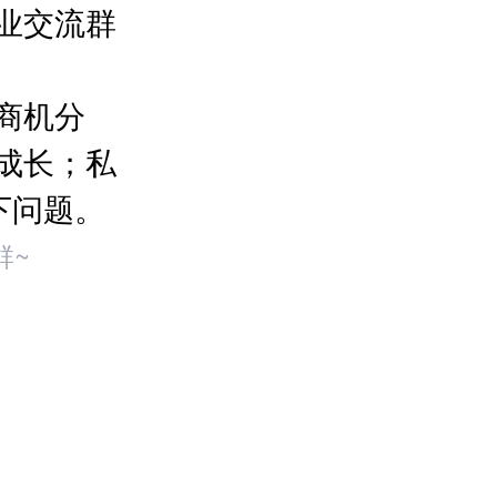
业交流群
商机分
成长；私
下问题。
群~