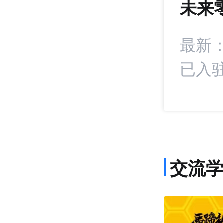
未来
1407
+22
：凯诘在生态经销
最新
已入驻
交流
课程