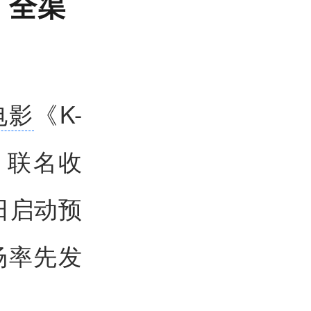
 全渠
电影
《K-
团）联名收
日启动预
场率先发