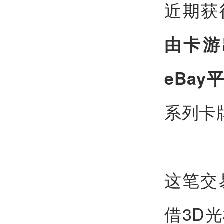
近期获
由卡游
eBa
系列卡
这笔交
借3D