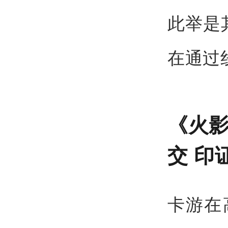
此举是
在通过
《火影
交 印
卡游在