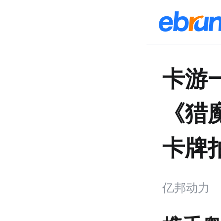
卡游
《猎
卡牌
亿邦动力