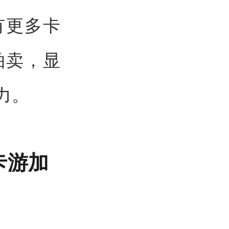
有更多卡
拍卖，显
力。
卡游加