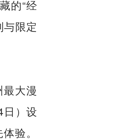
藏的“经
列与限定
洲最大漫
4日）设
先体验。