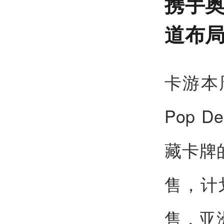
携手奥
道布
卡游本
Pop 
藏卡牌
售，计
售，亚