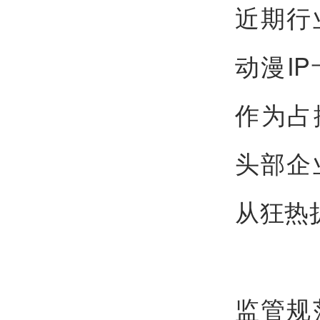
近期行
动漫I
作为占
头部企
从狂热
监管规