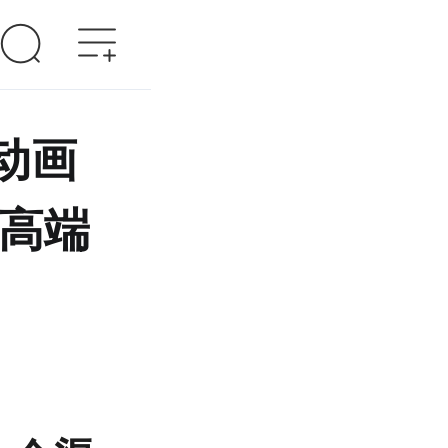
动画
 高端