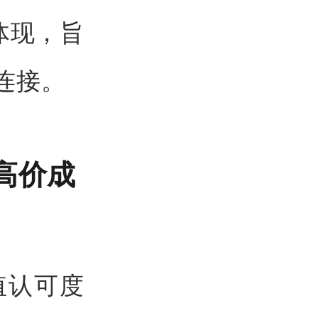
体现，旨
连接。
高价成
值认可度