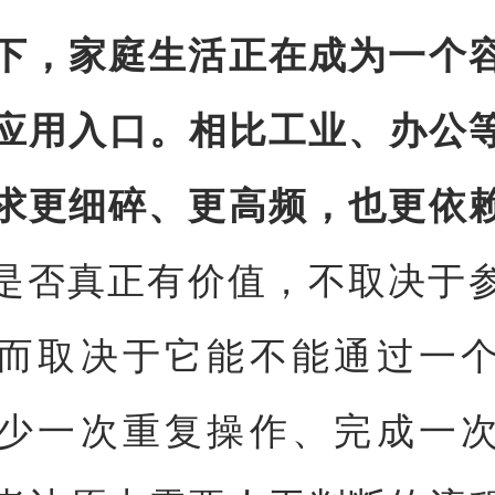
下，家庭生活正在成为一个
I应用入口。相比工业、办公
求更细碎、更高频，也更依
I是否真正有价值，不取决于
而取决于它能不能通过一
少一次重复操作、完成一