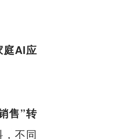
庭AI应
销售”转
料，不同