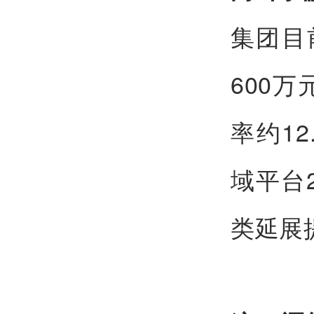
集团目
600
率约1
域平台
类延展