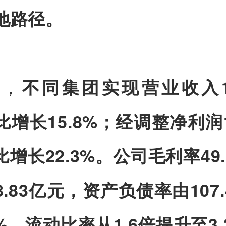
落地路径。
年，
不同集团实现营业收入14
增长15.8%；经调整净利润1
增长22.3%。公司毛利率49
.83亿元，资产负债率由107
0%，流动比率从1.6倍提升至3