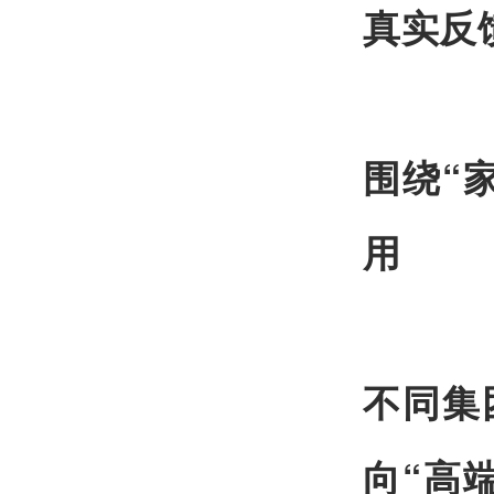
真实反
围绕“
用
不同集
向“高