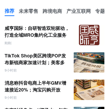
推荐
未来零售
跨境电商
产业互联网
专题
推
荐
未
咸亨国际：自研智造双轮驱动，
来
零
打造全域MRO集约化工业服务
售
商
跨
刚刚
境
电
商
TikTok Shop美区跨境POP发
产
业
布新锐商家加速计划；美客多
互
Q2营收同增50%丨跨境电商周
联
9小时前
网
报
专
题
消息称抖音电商上半年GMV增
速接近20%；淘宝闪购开放
MCP能力丨零售电商周报
9小时前