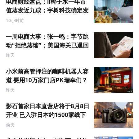
电商财经盘点：if椰子水一年市
值蒸发近九成；宇树科技确定发
行价格为150.80元/股
10小时前
一周电商大事：张一鸣：字节跳
动“拒绝蒸馏”；美国海关已退回
约1000亿美元关税
昨天
小米前高管押注的咖啡机器人赛
道 要用10万家门店PK瑞幸们？
昨天
影石首家日本直营店将于8月8日
开业 已入驻日本约1500家线下
零售渠道
前天