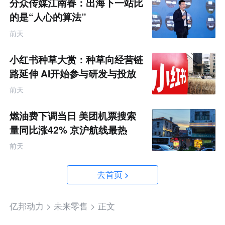
分众传媒江南春：出海下一站比
的是“人心的算法”
前天
小红书种草大赏：种草向经营链
路延伸 AI开始参与研发与投放
决策
前天
燃油费下调当日 美团机票搜索
量同比涨42% 京沪航线最热
前天
去首页
亿邦动力 >
未来零售 >
正文