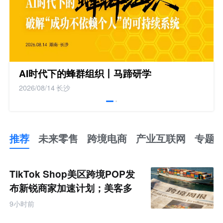
AI时代下的蜂群组织丨马蹄研学
2026/08/14
长沙
推荐
未来零售
跨境电商
产业互联网
专题
推
荐
未
TikTok Shop美区跨境POP发
来
零
布新锐商家加速计划；美客多
售
Q2营收同增50%丨跨境电商周
跨
9小时前
境
报
电