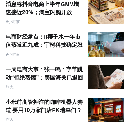
商
消息称抖音电商上半年GMV增
产
业
速接近20%；淘宝闪购开放
互
MCP能力丨零售电商周报
联
9小时前
网
专
题
电商财经盘点：if椰子水一年市
值蒸发近九成；宇树科技确定发
行价格为150.80元/股
9小时前
一周电商大事：张一鸣：字节跳
动“拒绝蒸馏”；美国海关已退回
约1000亿美元关税
昨天
小米前高管押注的咖啡机器人赛
道 要用10万家门店PK瑞幸们？
昨天