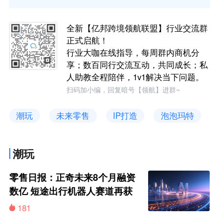
全新【亿邦跨境领航联盟】行业交流群
正式启航！
行业大咖在线指导，每周群内商机分
享；数百同行交流互动，共同成长；私
人助教全程陪伴，1v1解决当下问题。
扫码加小编，回复暗号【领航】进群~
潮玩
未来零售
IP打造
泡泡玛特
潮玩
零售日报：正奇未来8个月融资
数亿 短途出行机器人赛道再获
资本加注
181