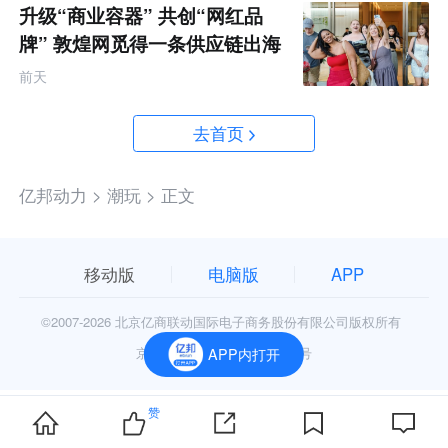
升级“商业容器” 共创“网红品
牌” 敦煌网觅得一条供应链出海
的新路径
前天
去首页
亿邦动力 >
潮玩 >
正文
移动版
电脑版
APP
©2007-
2026 北京亿商联动国际电子商务股份有限公司版权所有
京公网安备11010602006906号
APP内打开
赞