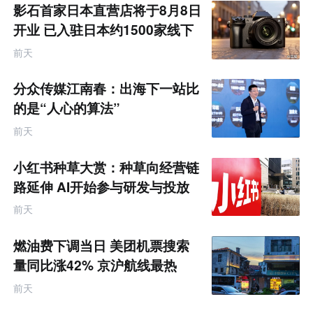
影石首家日本直营店将于8月8日
开业 已入驻日本约1500家线下
零售渠道
前天
分众传媒江南春：出海下一站比
的是“人心的算法”
前天
小红书种草大赏：种草向经营链
路延伸 AI开始参与研发与投放
决策
前天
燃油费下调当日 美团机票搜索
量同比涨42% 京沪航线最热
前天