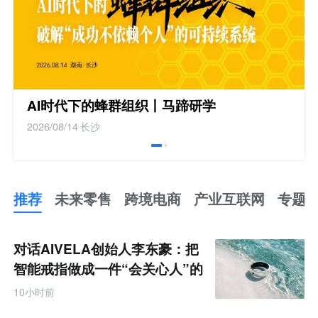
AI时代下的蜂群组织丨马蹄研学
2026/08/14
长沙
推荐
未来零售
跨境电商
产业互联网
专题
推
荐
未
对话AIVELA创始人李东豪：把
来
零
智能戒指做成一件“会关心人”的
售
饰品
跨
10小时前
境
电