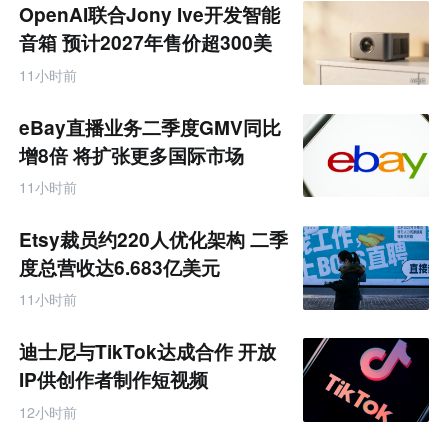
商
OpenAI联合Jony Ive开发智能
产
业
音箱 预计2027年售价超300美
互
元
联
11小时前
网
专
题
eBay直播业务二季度GMV同比
增8倍 将扩张更多国际市场
11小时前
Etsy裁员约220人优化架构 二季
度总营收达6.683亿美元
11小时前
迪士尼与TikTok达成合作 开放
IP供创作者制作短视频
12小时前