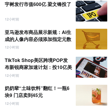
宇树发行市值600亿 梁文锋投了
12小时前
亚马逊发布商品展示新规：AI生
成的人像内容必须添加指定元数
据
12小时前
TikTok Shop美区跨境POP发
布新锐商家加速计划：投10亿美
金资源帮扶四类商家
12小时前
奶奶辈“土味饮料”翻红！一瓶6
块9 门店卖到45元
12小时前