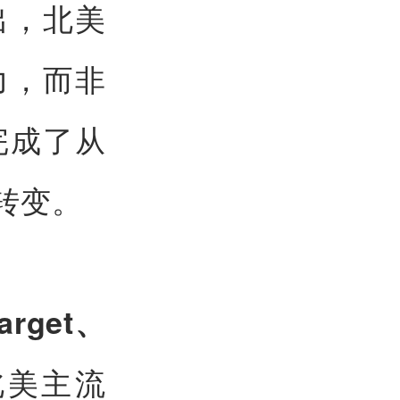
出，北美
力，而非
完成了从
转变。
arget、
北美主流