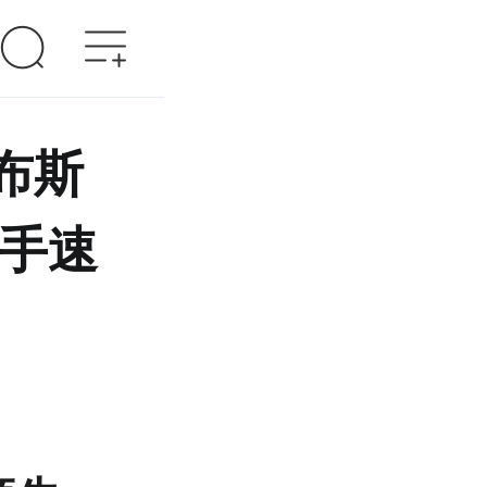
布斯
联手速