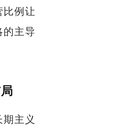
营比例让
略的主导
布局
长期主义