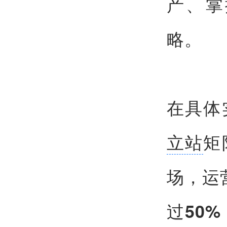
产、掌
略。
在具体
立站
矩
场，运
过
50%