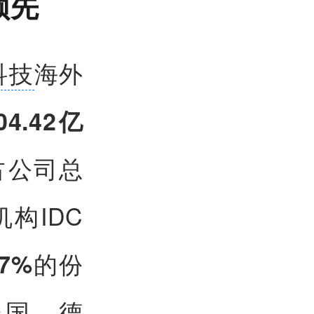
领先
科技
海外
04.42亿
占公司总
构IDC
的份
.7%
美国、德