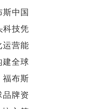
布斯中国
头科技凭
化运营能
构建全球
。福布斯
球品牌资