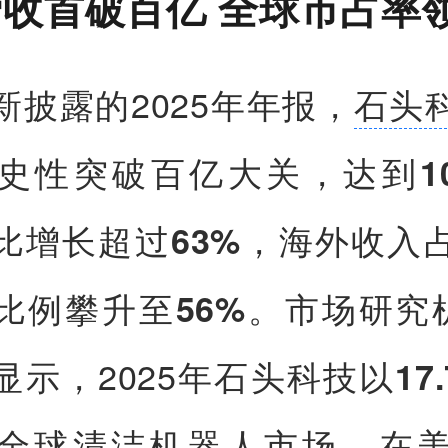
收首破百亿 全球市占率
新披露的2025年年报，
石头
史性突破百亿大关，达到
1
比增长超过
，海外收入
63%
比例攀升至
。市场研究机
56%
显示，2025年石头科技以
17
全球清洁机器人市场，在