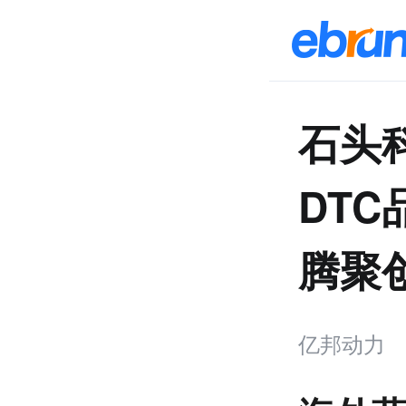
石头
DT
腾聚
亿邦动力