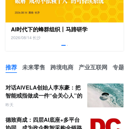
AI时代下的蜂群组织丨马蹄研学
2026/08/14
长沙
推荐
未来零售
跨境电商
产业互联网
专题
推
荐
未
对话AIVELA创始人李东豪：把
来
零
智能戒指做成一件“会关心人”的
售
饰品
跨
昨天
境
电
商
德致商成：四层AI底座+多平台
产
业
协同，成为政企数智采购全链路