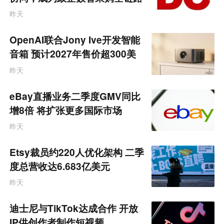
互
服务商
联
昨天
网
专
题
OpenAI联合Jony Ive开发智能
音箱 预计2027年售价超300美
元
昨天
eBay直播业务二季度GMV同比
增8倍 将扩张更多国际市场
昨天
Etsy裁员约220人优化架构 二季
度总营收达6.683亿美元
昨天
迪士尼与TikTok达成合作 开放
IP供创作者制作短视频