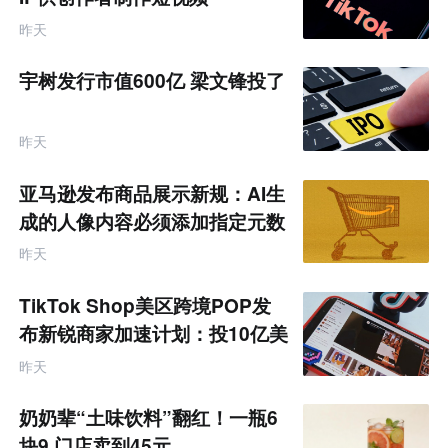
昨天
宇树发行市值600亿 梁文锋投了
昨天
亚马逊发布商品展示新规：AI生
成的人像内容必须添加指定元数
据
昨天
TikTok Shop美区跨境POP发
布新锐商家加速计划：投10亿美
金资源帮扶四类商家
昨天
奶奶辈“土味饮料”翻红！一瓶6
块9 门店卖到45元