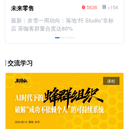
未来零售
5638
+154
最新：奈雪一周动向：落地“纤·Studio”非标
店 茶咖客群重合度达80%
交流学习
课程