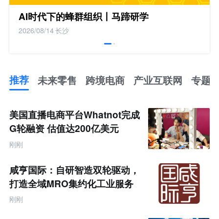
AI时代下的蜂群组织丨马蹄研学
2026/08/14
长沙
推荐
未来零售
跨境电商
产业互联网
专题
推
荐
未
美国直播电商平台Whatnot完成
来
零
G轮融资 估值达200亿美元
售
跨
刚刚
境
电
商
咸亨国际：自研智造双轮驱动，
产
业
打造全域MRO集约化工业服务
互
商
联
刚刚
网
专