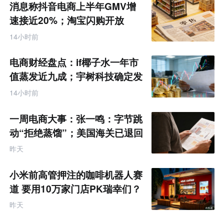
消息称抖音电商上半年GMV增
速接近20%；淘宝闪购开放
MCP能力丨零售电商周报
14小时前
电商财经盘点：if椰子水一年市
值蒸发近九成；宇树科技确定发
行价格为150.80元/股
14小时前
一周电商大事：张一鸣：字节跳
动“拒绝蒸馏”；美国海关已退回
约1000亿美元关税
昨天
小米前高管押注的咖啡机器人赛
道 要用10万家门店PK瑞幸们？
昨天