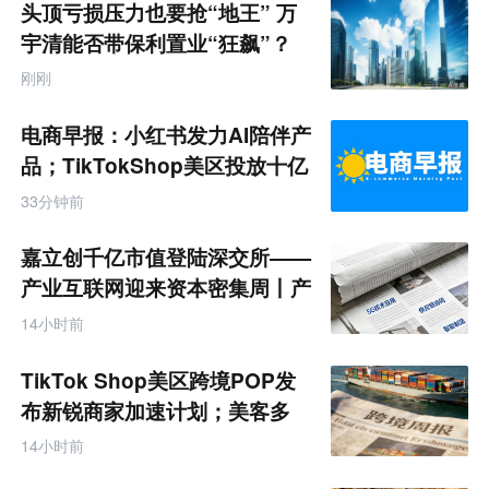
题
头顶亏损压力也要抢“地王” 万
宇清能否带保利置业“狂飙”？
刚刚
电商早报：小红书发力AI陪伴产
品；TikTokShop美区投放十亿
33分钟前
嘉立创千亿市值登陆深交所——
产业互联网迎来资本密集周丨产
业互联网周报
14小时前
TikTok Shop美区跨境POP发
布新锐商家加速计划；美客多
Q2营收同增50%丨跨境电商周
14小时前
报