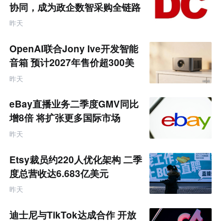
协同，成为政企数智采购全链路
服务商
昨天
OpenAI联合Jony Ive开发智能
音箱 预计2027年售价超300美
元
昨天
eBay直播业务二季度GMV同比
增8倍 将扩张更多国际市场
昨天
Etsy裁员约220人优化架构 二季
度总营收达6.683亿美元
昨天
迪士尼与TikTok达成合作 开放