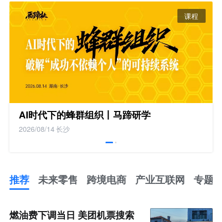
课程
AI时代下的蜂群组织丨马蹄研学
2026/08/14
长沙
推荐
未来零售
跨境电商
产业互联网
专题
推
荐
未
燃油费下调当日 美团机票搜索
来