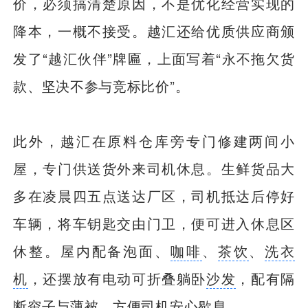
价，必须搞清楚原因，不是优化经营实现的
降本，一概不接受。越汇还给优质供应商颁
发了“越汇伙伴”牌匾，上面写着“永不拖欠货
款、坚决不参与竞标比价”。
此外，越汇在原料仓库旁专门修建两间小
屋，专门供送货外来司机休息。生鲜货品大
多在凌晨四五点送达厂区，司机抵达后停好
车辆，将车钥匙交由门卫，便可进入休息区
休整。屋内配备泡面、
咖啡
、
茶饮
、
洗衣
机
，还摆放有电动可折叠躺卧
沙发
，配有隔
断帘子与薄被，方便司机安心歇息。