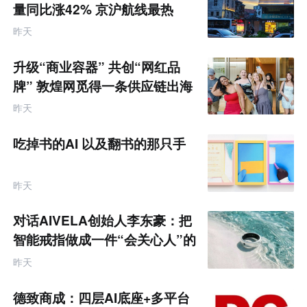
零
量同比涨42% 京沪航线最热
售
跨
昨天
境
电
商
升级“商业容器” 共创“网红品
产
业
牌” 敦煌网觅得一条供应链出海
互
的新路径
联
昨天
网
专
题
吃掉书的AI 以及翻书的那只手
昨天
对话AIVELA创始人李东豪：把
智能戒指做成一件“会关心人”的
饰品
昨天
德致商成：四层AI底座+多平台