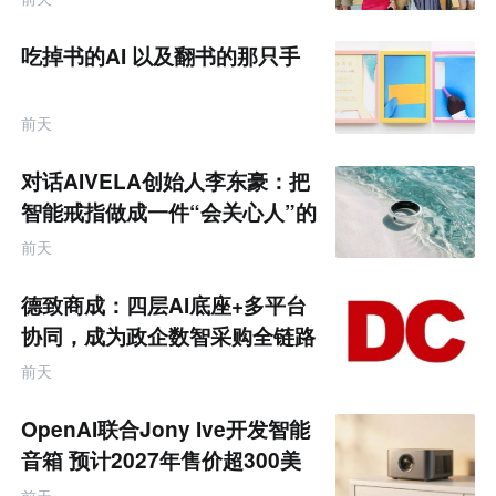
网
专
题
吃掉书的AI 以及翻书的那只手
前天
对话AIVELA创始人李东豪：把
智能戒指做成一件“会关心人”的
饰品
前天
德致商成：四层AI底座+多平台
协同，成为政企数智采购全链路
服务商
前天
OpenAI联合Jony Ive开发智能
音箱 预计2027年售价超300美
元
前天