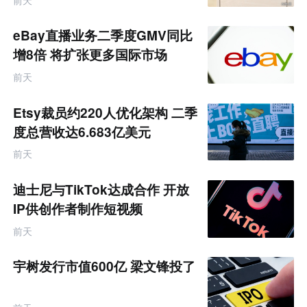
eBay直播业务二季度GMV同比
增8倍 将扩张更多国际市场
前天
Etsy裁员约220人优化架构 二季
度总营收达6.683亿美元
前天
迪士尼与TikTok达成合作 开放
IP供创作者制作短视频
前天
宇树发行市值600亿 梁文锋投了