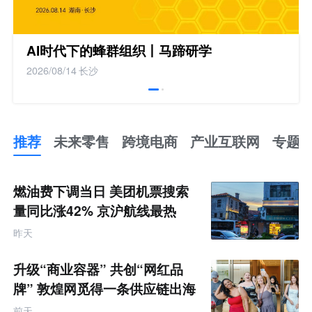
AI时代下的蜂群组织丨马蹄研学
2026/08/14
长沙
推荐
未来零售
跨境电商
产业互联网
专题
推
荐
未
燃油费下调当日 美团机票搜索
来
零
量同比涨42% 京沪航线最热
售
跨
昨天
境
电
商
升级“商业容器” 共创“网红品
产
业
牌” 敦煌网觅得一条供应链出海
互
的新路径
联
前天