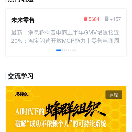
未来零售
5684
+157
最新：消息称抖音电商上半年GMV增速接近
20%；淘宝闪购开放MCP能力丨零售电商周
报
交流学习
课程