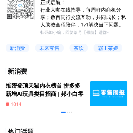
正式启航！
行业大咖在线指导，每周群内商机分
享；数百同行交流互动，共同成长；私
人助教全程陪伴，1v1解决当下问题。
扫码加小编，回复暗号【领航】进群~
新消费
未来零售
茶饮
霸王茶姬
新消费
维密登顶天猫内衣榜首 拼多多
新增AI玩具类目招商 | 邦小白零
售周报
1014
热门话题