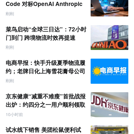
Code 对标OpenAI Anthropic
刚刚
菜鸟启动“全球三日达”：72小时
门到门 跨境物流时效再提速
刚刚
电商早报：快手升级夏季物流履
约；老牌日化上海雪花膏母公司
破产
刚刚
京东健康“减重不难瘦”首批战报
出炉：约四分之一用户顺利领取
200元挑战金
10小时前
试水线下销售 美团松鼠便利试