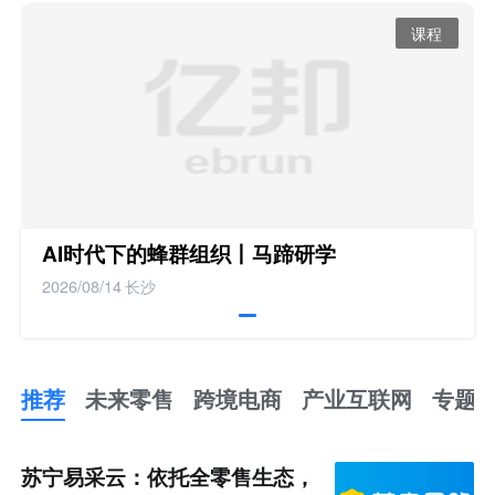
课程
AI时代下的蜂群组织丨马蹄研学
2026/08/14
长沙
推荐
未来零售
跨境电商
产业互联网
专题
推
荐
未
苏宁易采云：依托全零售生态，
来