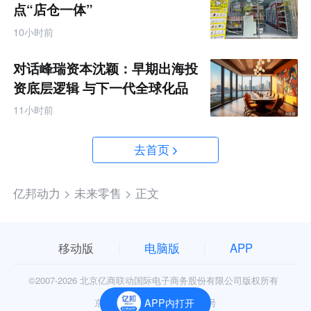
点“店仓一体”
10小时前
对话峰瑞资本沈颖：早期出海投
资底层逻辑 与下一代全球化品
牌画像
11小时前
去首页
亿邦动力 >
未来零售 >
正文
移动版
电脑版
APP
©2007-
2026 北京亿商联动国际电子商务股份有限公司版权所有
京公网安备11010602006906号
APP内打开