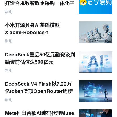
零
打造合规数智政企采购一体化平
售
台
跨
刚刚
境
电
商
小米开源具身AI基础模型
产
业
Xiaomi-Robotics-1
互
联
刚刚
网
专
题
DeepSeek重启50亿元融资谈判
融资前估值达500亿元
刚刚
DeepSeek V4 Flash以7.22万
亿token登顶OpenRouter周榜
刚刚
Meta推出首款AI编码代理Muse