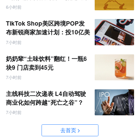
据
6小时前
TikTok Shop美区跨境POP发
布新锐商家加速计划：投10亿美
金资源帮扶四类商家
7小时前
奶奶辈“土味饮料”翻红！一瓶6
块9 门店卖到45元
7小时前
主线科技二次递表 L4自动驾驶
商业化如何跨越“死亡之谷”？
7小时前
去首页