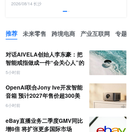
2026/08/14
长沙
推荐
未来零售
跨境电商
产业互联网
专题
推
荐
未
对话AIVELA创始人李东豪：把
来
零
智能戒指做成一件“会关心人”的
售
饰品
跨
5小时前
境
电
商
OpenAI联合Jony Ive开发智能
产
业
音箱 预计2027年售价超300美
互
元
联
6小时前
网
专
题
eBay直播业务二季度GMV同比
增8倍 将扩张更多国际市场