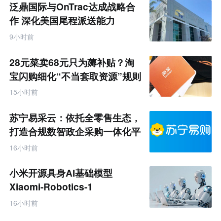
泛鼎国际与OnTrac达成战略合
作 深化美国尾程派送能力
9小时前
28元菜卖68元只为薅补贴？淘
宝闪购细化“不当套取资源”规则
15小时前
苏宁易采云：依托全零售生态，
打造合规数智政企采购一体化平
台
16小时前
小米开源具身AI基础模型
Xiaomi-Robotics-1
16小时前