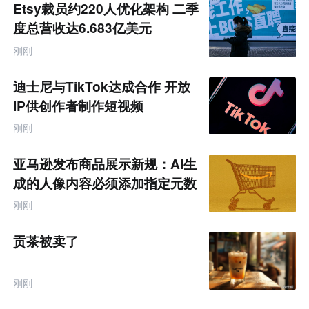
未
Etsy裁员约220人优化架构 二季
来
零
度总营收达6.683亿美元
售
跨
刚刚
境
电
商
迪士尼与TikTok达成合作 开放
产
业
IP供创作者制作短视频
互
联
刚刚
网
专
题
亚马逊发布商品展示新规：AI生
成的人像内容必须添加指定元数
据
刚刚
贡茶被卖了
刚刚