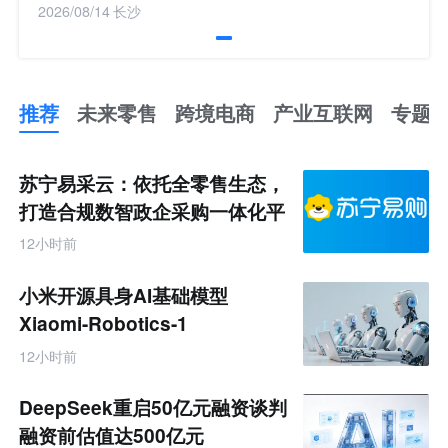
2026/08/14
长沙
推荐
未来零售
跨境电商
产业互联网
专题
推
荐
未
苏宁易采云：依托全零售生态，
来
零
打造合规数智政企采购一体化平
售
台
跨
12小时前
境
电
商
小米开源具身AI基础模型
产
业
Xiaomi-Robotics-1
互
联
12小时前
网
专
题
DeepSeek重启50亿元融资谈判
融资前估值达500亿元