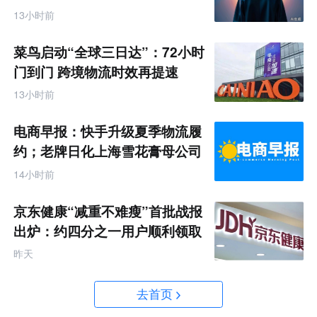
速键
13小时前
菜鸟启动“全球三日达”：72小时
门到门 跨境物流时效再提速
13小时前
电商早报：快手升级夏季物流履
约；老牌日化上海雪花膏母公司
破产
14小时前
京东健康“减重不难瘦”首批战报
出炉：约四分之一用户顺利领取
200元挑战金
昨天
去首页