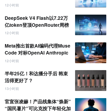
12小时前
DeepSeek V4 Flash以7.22万
亿token登顶OpenRouter周榜
12小时前
Meta推出首款AI编码代理Muse
Code 对标OpenAI Anthropic
12小时前
半年25亿！和达播分手后 韩束
活得更好了？
13小时前
官宣张凌赫！产品线集体“焕新”
“国民薯片”可比克按下年轻化加