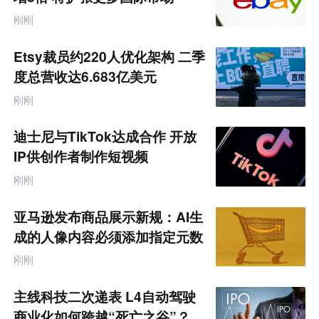
刚刚
Etsy裁员约220人优化架构 二季
度总营收达6.683亿美元
刚刚
迪士尼与TikTok达成合作 开放
IP供创作者制作短视频
刚刚
亚马逊发布商品展示新规：AI生
成的人像内容必须添加指定元数
据
刚刚
主线科技二次递表 L4自动驾驶
商业化如何跨越“死亡之谷”？