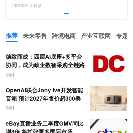
2026/08/14
长沙
推荐
未来零售
跨境电商
产业互联网
专题
推
荐
未
德致商成：四层AI底座+多平台
来
零
协同，成为政企数智采购全链路
售
服务商
跨
刚刚
境
电
商
OpenAI联合Jony Ive开发智能
产
业
音箱 预计2027年售价超300美
互
元
联
刚刚
网
专
题
eBay直播业务二季度GMV同比
增8倍 将扩张更多国际市场