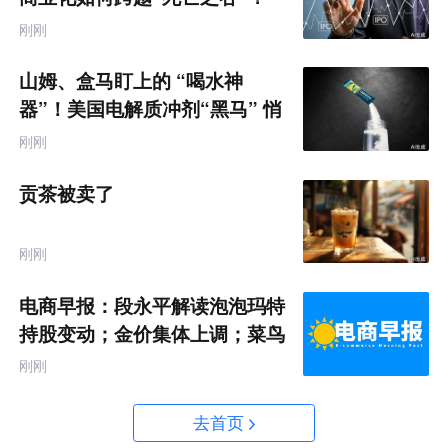
刚刚
山姆、盒马盯上的 “喝水神
器”！美国电解质冲剂“黑马” 悄
悄卖了68亿
刚刚
贡茶被卖了
刚刚
电商早报：段永平解读泡泡玛特
持股变动；金价集体上调；菜鸟
推出全球三日达跨境物流
刚刚
去首页