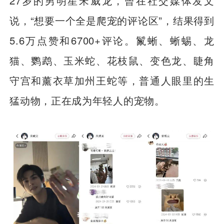
27岁的男明星宋威龙，曾在社交媒体发文
说，“想要一个全是爬宠的评论区”，结果得到
5.6万点赞和6700+评论。鬣蜥、蜥蜴、龙
猫、鹦鹉、玉米蛇、花枝鼠、变色龙、睫角
守宫和薰衣草加州王蛇等，普通人眼里的生
猛动物，正在成为年轻人的宠物。