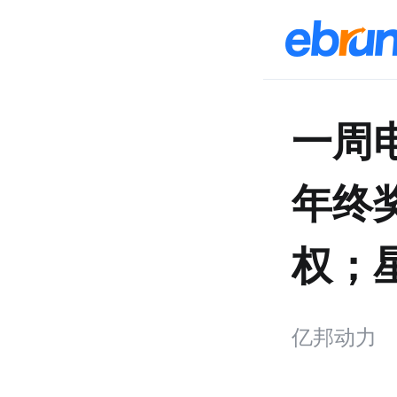
一周
年终
权；
亿邦动力