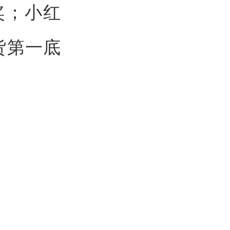
奖；小红
国货第一底