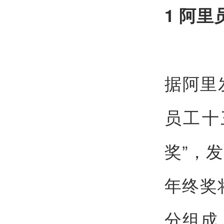
1 阿
据阿里
员工十
奖”，
年终奖
分组成