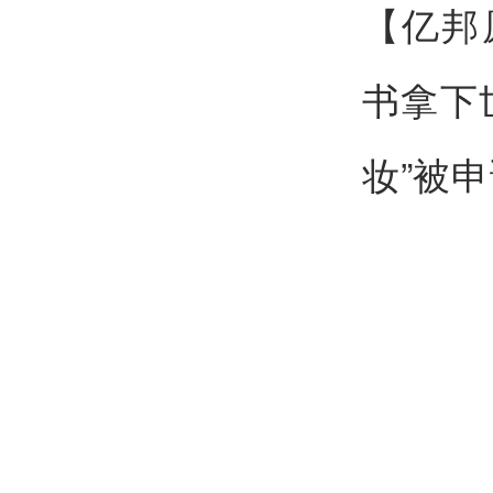
【亿邦
书拿下世
妆”被