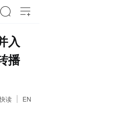
并入
转播
快读
EN