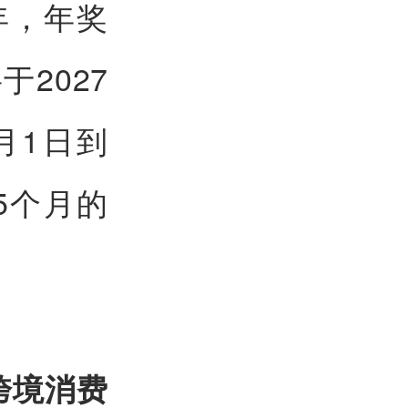
年，年奖
2027
月1日到
25个月的
跨境消费