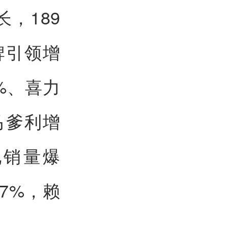
，189
牌引领增
%、喜力
马爹利增
现销量爆
7%，赖