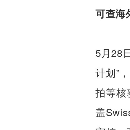
可查海
5月2
计划”
拍等核
盖Sw