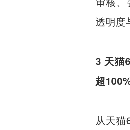
审核、
透明度
3 天
超100
从天猫