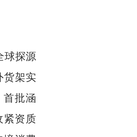
全球探源
外货架实
。首批涵
收紧资质