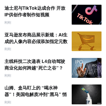
迪士尼与TikTok达成合作 开放
IP供创作者制作短视频
刚刚
亚马逊发布商品展示新规：AI生
成的人像内容必须添加指定元数
据
刚刚
主线科技二次递表 L4自动驾驶
商业化如何跨越“死亡之谷”？
刚刚
山姆、盒马盯上的 “喝水神
器”！美国电解质冲剂“黑马” 悄
悄卖了68亿
刚刚