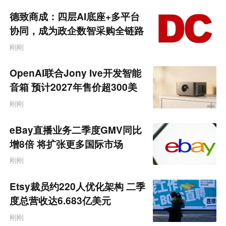
荐
未
德致商成：四层AI底座+多平台
来
零
协同，成为政企数智采购全链路
售
服务商
跨
刚刚
境
电
商
OpenAI联合Jony Ive开发智能
产
业
音箱 预计2027年售价超300美
互
元
联
刚刚
网
专
题
eBay直播业务二季度GMV同比
增8倍 将扩张更多国际市场
刚刚
Etsy裁员约220人优化架构 二季
度总营收达6.683亿美元
刚刚