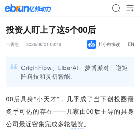
投资人盯上了这5个00后
韦香惠
2026/06/01 08:48
邦小白快读
EN
OriginFlow、LiberAI、萝博派对、逆矩
阵科技和灵初智能。
00后具身“小天才”，几乎成了当下创投圈最
炙手可热的存在——几家由00后主导的具身
公司最近密集完成多轮
融资
。