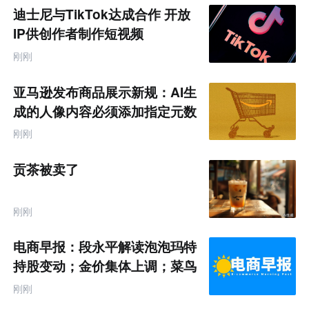
题
迪士尼与TikTok达成合作 开放
IP供创作者制作短视频
刚刚
亚马逊发布商品展示新规：AI生
成的人像内容必须添加指定元数
据
刚刚
贡茶被卖了
刚刚
电商早报：段永平解读泡泡玛特
持股变动；金价集体上调；菜鸟
推出全球三日达跨境物流
刚刚