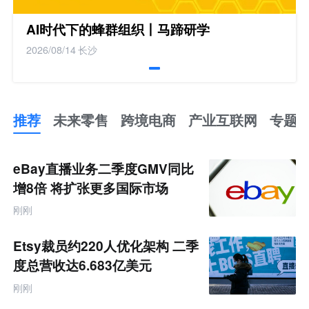
AI时代下的蜂群组织丨马蹄研学
2026/08/14
长沙
推荐
未来零售
跨境电商
产业互联网
专题
推
荐
未
eBay直播业务二季度GMV同比
来
零
增8倍 将扩张更多国际市场
售
跨
刚刚
境
电
商
Etsy裁员约220人优化架构 二季
产
业
度总营收达6.683亿美元
互
联
刚刚
网
专