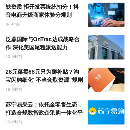
缺资质 拒开发票统统扣分！抖
音电商升级商家体验分规则
9小时前
泛鼎国际与OnTrac达成战略合
作 深化美国尾程派送能力
10小时前
28元菜卖68元只为薅补贴？淘
宝闪购细化“不当套取资源”规则
16小时前
苏宁易采云：依托全零售生态，
打造合规数智政企采购一体化平
台
16小时前