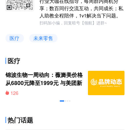
行业大咖在线指导，每周群内商机分
享；数百同行交流互动，共同成长；私
人助教全程陪伴，1v1解决当下问题。
扫码加小编，回复暗号【领航】进群~
医疗
未来零售
医疗
锦波生物一周动向：薇旖美价格
从6800元降至1999元 与美团新
氧化敌为友
126
热门话题