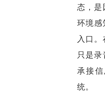
态，是
环境感
入口。
只是录
承接信
统。