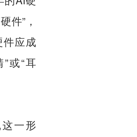
硬件”，
硬件应成
”或“耳
机这一形