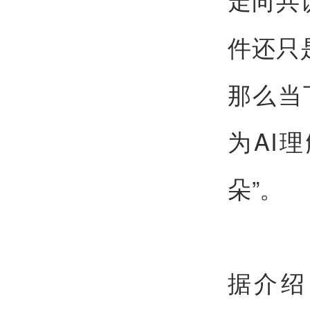
件还只
那么当
为AI
朵”。
据介绍