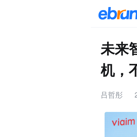
未来智
机，
吕哲彤