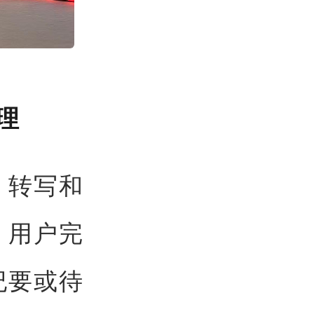
理
、转写和
，用户完
纪要或待