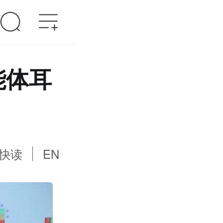
能体耳
快读
EN