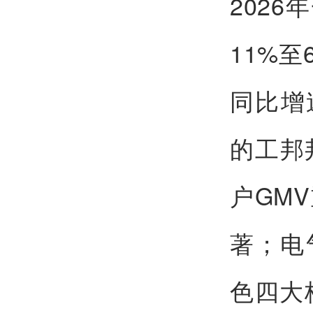
202
11%
同比增
的工邦
户GM
著；电
色四大