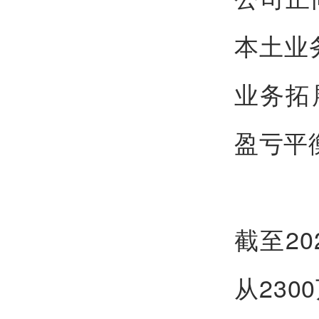
本土业
业务拓
盈亏平
截至2
从23