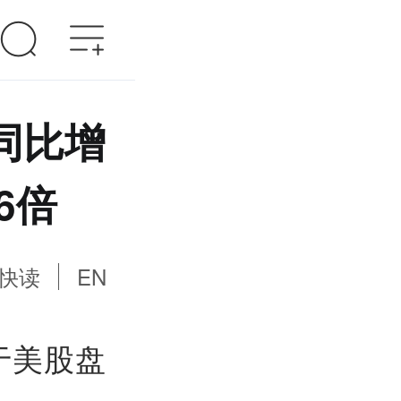
V同比增
6倍
快读
EN
于美股盘