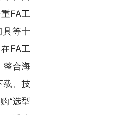
重FA工
刀具等十
在FA工
，整合海
下载、技
购“选型