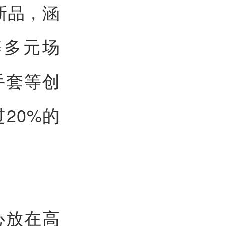
新品，涵
等多元场
手套等创
20%的
心放在高