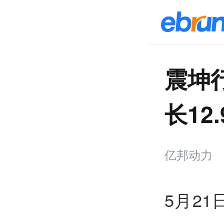
震坤行
长12
亿邦动力
5月2