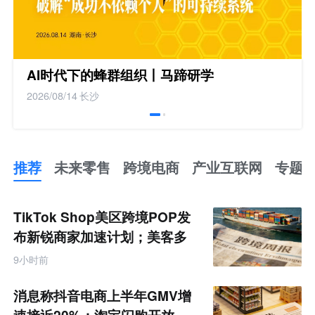
AI时代下的蜂群组织丨马蹄研学
2026/08/14
长沙
推荐
未来零售
跨境电商
产业互联网
专题
推
荐
未
TikTok Shop美区跨境POP发
来
零
布新锐商家加速计划；美客多
售
Q2营收同增50%丨跨境电商周
跨
9小时前
境
报
电
商
消息称抖音电商上半年GMV增
产
业