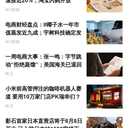
速接近20%；淘宝闪购开放
互
MCP能力丨零售电商周报
联
9小时前
网
专
题
电商财经盘点：if椰子水一年市
值蒸发近九成；宇树科技确定发
行价格为150.80元/股
9小时前
一周电商大事：张一鸣：字节跳
动“拒绝蒸馏”；美国海关已退回
约1000亿美元关税
昨天
小米前高管押注的咖啡机器人赛
道 要用10万家门店PK瑞幸们？
昨天
影石首家日本直营店将于8月8日