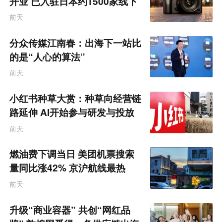
开业 已入驻日本约1500家线下
零售渠道
前天
分众传媒江南春：出海下一站比
的是“人心的算法”
前天
小红书种草大赏：种草向经营链
路延伸 AI开始参与研发与投放
决策
前天
燃油费下调当日 美团机票搜索
量同比涨42% 京沪航线最热
前天
升级“商业容器” 共创“网红品