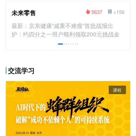
未来零售
5637
+156
最新：京东健康“减重不难瘦”首批战报出
炉：约四分之一用户顺利领取200元挑战金
交流学习
课程