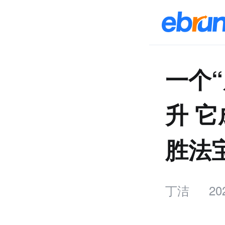
一个“
升 它
胜法
丁洁
20