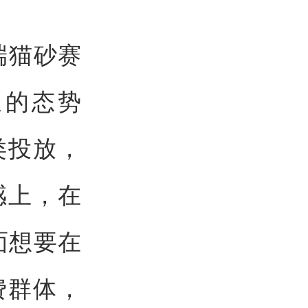
端猫砂赛
长的态势
类投放，
感上，在
面想要在
费群体，