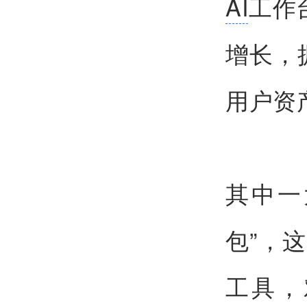
AI
工作
增长，
用户资
其中一
包”，
工具，