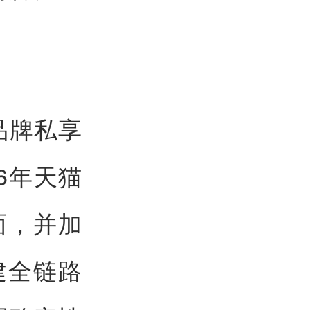
品牌私享
6年天猫
面，并加
建全链路