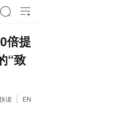
20倍提
的“致
快读
EN