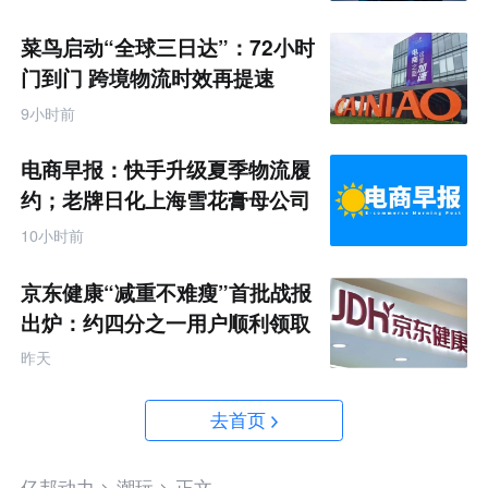
菜鸟启动“全球三日达”：72小时
门到门 跨境物流时效再提速
9小时前
电商早报：快手升级夏季物流履
约；老牌日化上海雪花膏母公司
破产
10小时前
京东健康“减重不难瘦”首批战报
出炉：约四分之一用户顺利领取
200元挑战金
昨天
去首页
亿邦动力 >
潮玩 >
正文