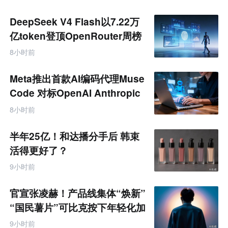
DeepSeek V4 Flash以7.22万
亿token登顶OpenRouter周榜
8小时前
Meta推出首款AI编码代理Muse
Code 对标OpenAI Anthropic
8小时前
半年25亿！和达播分手后 韩束
活得更好了？
9小时前
官宣张凌赫！产品线集体“焕新”
“国民薯片”可比克按下年轻化加
速键
9小时前