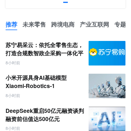
推荐
未来零售
跨境电商
产业互联网
专题
推
荐
未
苏宁易采云：依托全零售生态，
来
零
打造合规数智政企采购一体化平
售
台
跨
8小时前
境
电
商
小米开源具身AI基础模型
产
业
Xiaomi-Robotics-1
互
联
8小时前
网
专
题
DeepSeek重启50亿元融资谈判
融资前估值达500亿元
8小时前