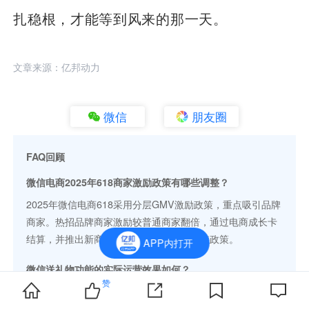
扎稳根，才能等到风来的那一天。
文章来源：亿邦动力
微信
朋友圈
FAQ回顾
微信电商2025年618商家激励政策有哪些调整？
2025年微信电商618采用分层GMV激励政策，重点吸引品牌
商家。热招品牌商家激励较普通商家翻倍，通过电商成长卡
结算，并推出新商家招募计划与品牌库扶持政策。
APP内打开
微信送礼物功能的实际运营效果如何？
赞
2025年微信持续优化送礼物功能，新增直播间送礼、蓝包抽
奖等玩法，但商家反馈实际成交占比不足2%。部分商家通过