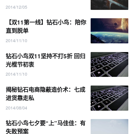
2014/12/05
【双11第一线】钻石小鸟：陪你
直到脱单
2014/11/10
钻石小鸟双11坚持不打5折 回归
光棍节初衷
2014/11/10
揭秘钻石电商隐蔽造价术：七成
进货靠走私
2014/08/04
钻石小鸟七夕要“上”马佳佳：有
失败预案