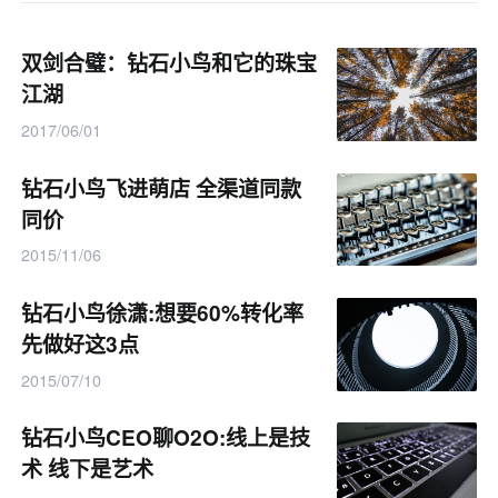
双剑合璧：钻石小鸟和它的珠宝
江湖
2017/06/01
钻石小鸟飞进萌店 全渠道同款
同价
2015/11/06
钻石小鸟徐潇:想要60%转化率
先做好这3点
2015/07/10
钻石小鸟CEO聊O2O:线上是技
术 线下是艺术