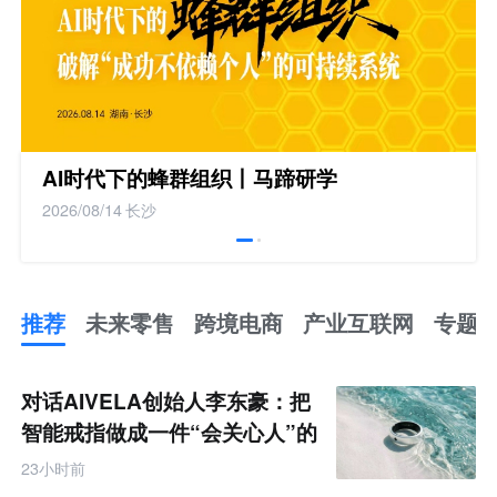
AI时代下的蜂群组织丨马蹄研学
2026/08/14
长沙
推荐
未来零售
跨境电商
产业互联网
专题
推
荐
未
对话AIVELA创始人李东豪：把
来
零
智能戒指做成一件“会关心人”的
售
饰品
跨
23小时前
境
电