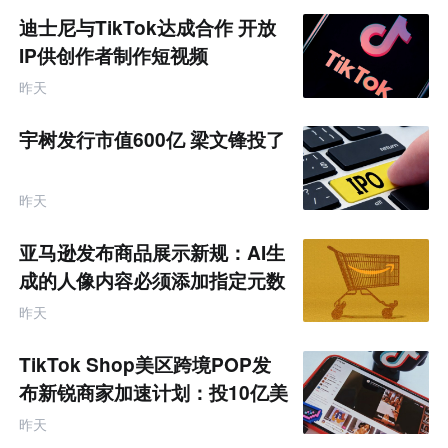
迪士尼与TikTok达成合作 开放
IP供创作者制作短视频
昨天
宇树发行市值600亿 梁文锋投了
昨天
亚马逊发布商品展示新规：AI生
成的人像内容必须添加指定元数
据
昨天
TikTok Shop美区跨境POP发
布新锐商家加速计划：投10亿美
金资源帮扶四类商家
昨天