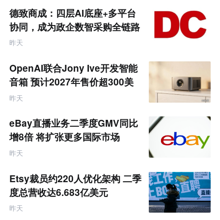
商
德致商成：四层AI底座+多平台
产
业
协同，成为政企数智采购全链路
互
服务商
联
昨天
网
专
题
OpenAI联合Jony Ive开发智能
音箱 预计2027年售价超300美
元
昨天
eBay直播业务二季度GMV同比
增8倍 将扩张更多国际市场
昨天
Etsy裁员约220人优化架构 二季
度总营收达6.683亿美元
昨天