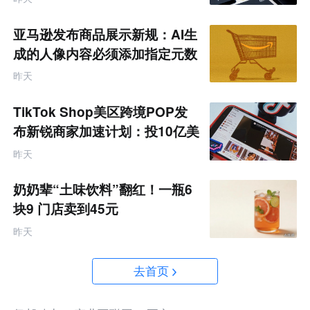
亚马逊发布商品展示新规：AI生
成的人像内容必须添加指定元数
据
昨天
TikTok Shop美区跨境POP发
布新锐商家加速计划：投10亿美
金资源帮扶四类商家
昨天
奶奶辈“土味饮料”翻红！一瓶6
块9 门店卖到45元
昨天
去首页