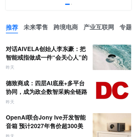
推荐
未来零售
跨境电商
产业互联网
专题
推
荐
未
对话AIVELA创始人李东豪：把
来
零
智能戒指做成一件“会关心人”的
售
饰品
跨
昨天
境
电
商
德致商成：四层AI底座+多平台
产
业
协同，成为政企数智采购全链路
互
服务商
联
昨天
网
专
题
OpenAI联合Jony Ive开发智能
音箱 预计2027年售价超300美
元
昨天