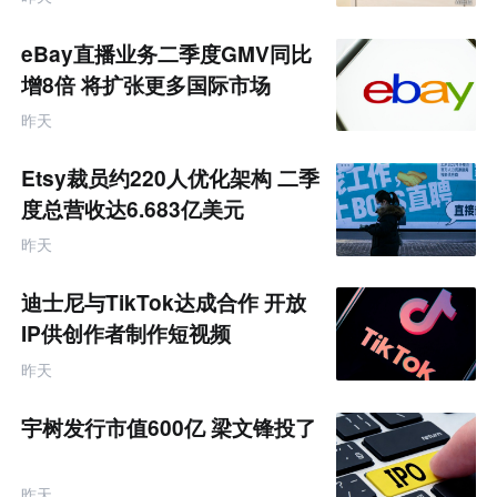
eBay直播业务二季度GMV同比
增8倍 将扩张更多国际市场
昨天
Etsy裁员约220人优化架构 二季
度总营收达6.683亿美元
昨天
迪士尼与TikTok达成合作 开放
IP供创作者制作短视频
昨天
宇树发行市值600亿 梁文锋投了
昨天