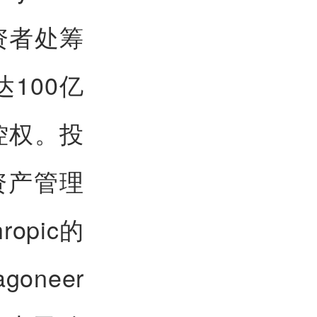
资者处筹
100亿
控权。投
资产管理
opic的
agoneer