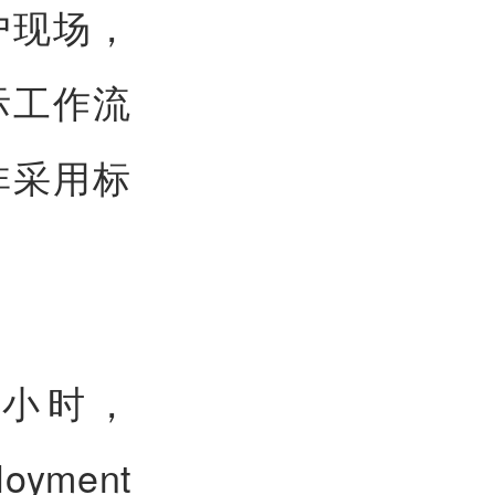
户现场，
际工作流
非采用标
个小时，
yment