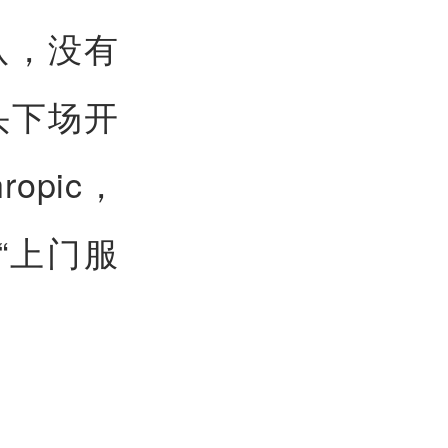
队，没有
头下场开
opic，
卷“上门服