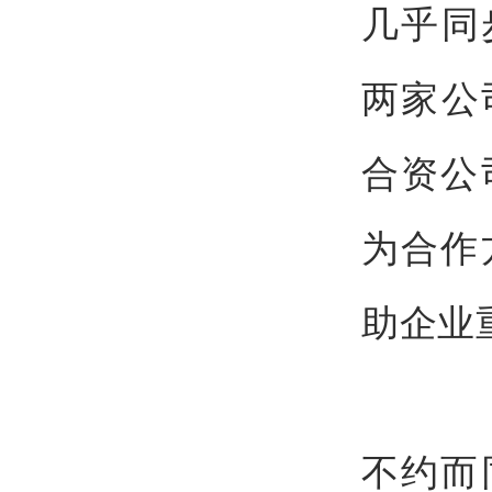
几乎同
两家公
合资公
为合作
助企业
不约而