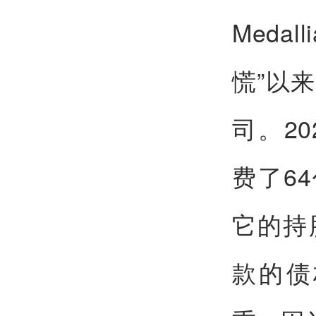
Meda
慌”以
司。202
费了6
它的持
款的债