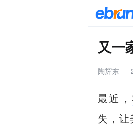
又一
陶辉东
最近，
失，让