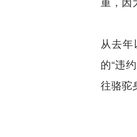
重，因
从去年
的“违约
往骆驼