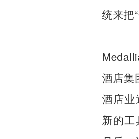
统来把
Med
酒店
集
酒店业
新的工