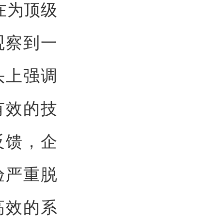
在为顶级
观察到一
头上强调
有效的技
反馈，企
验严重脱
高效的系