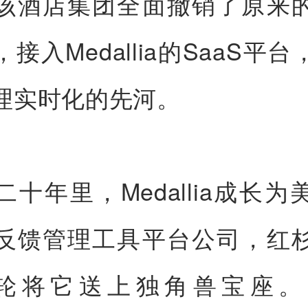
该酒店集团全面撤销了原来
接入Medallia的SaaS平
理实时化的先河。
二十年里，Medallia成长为
反馈管理工具平台公司，红
轮将它送上独角兽宝座。2