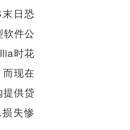
S
末日恐
型软件公
llia时花
，而现在
购提供贷
也损失惨