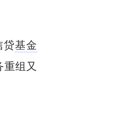
信贷
基金
债务重组又