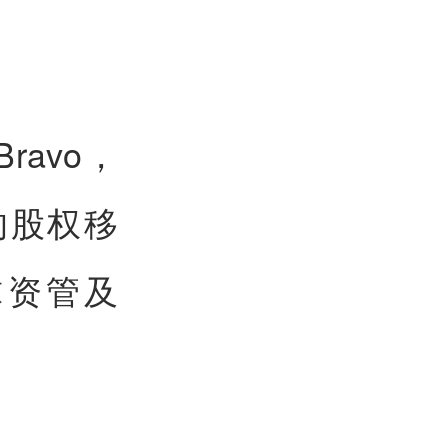
ravo，
的股权移
球资管及