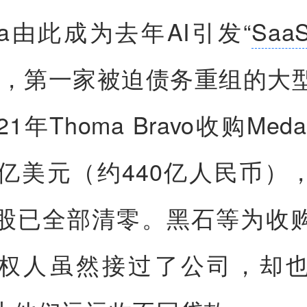
llia由此成为去年AI引发“
Saa
来，第一家被迫债务重组的大
1年Thoma Bravo收购Meda
4亿美元（约440亿人民币）
股已全部清零。黑石等为收
权人虽然接过了公司，却