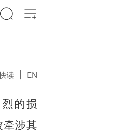
快读
EN
惨烈的损
被牵涉其