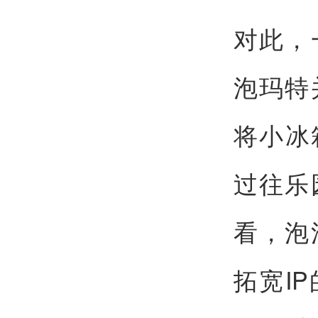
对此，
泡玛特
将小冰
过往乐
看，泡
拓宽I