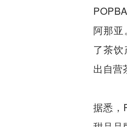
POP
阿那亚
了茶饮
出自营
据悉，
甜品品