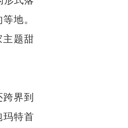
的等地。
家主题甜
还跨界到
泡玛特首