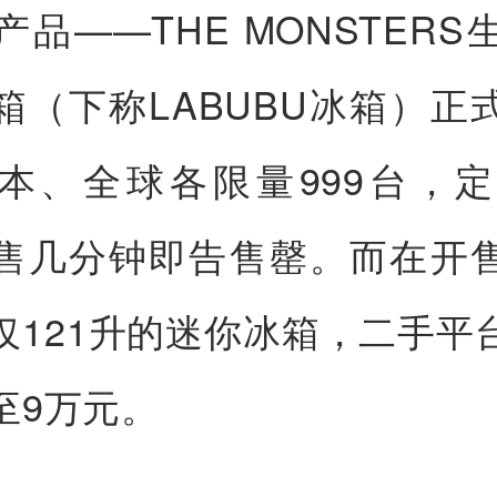
产品——THE MONSTERS
箱（下称LABUBU冰箱）正
本、全球各限量999台，定价
售几分钟即告售罄。而在开
仅121升的迷你冰箱，二手平
至9万元。