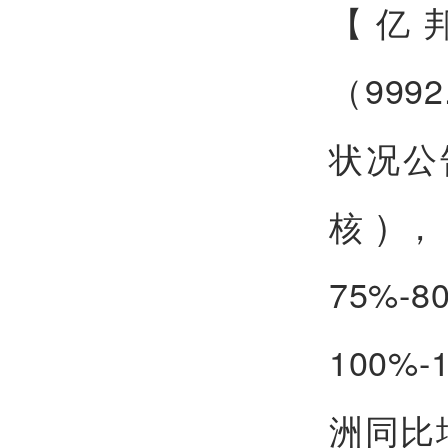
【亿
（999
状况公
核)
75%
100%
洲同比