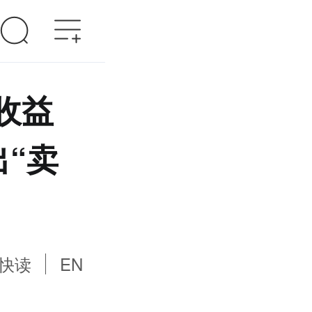
收益
出“卖
快读
EN