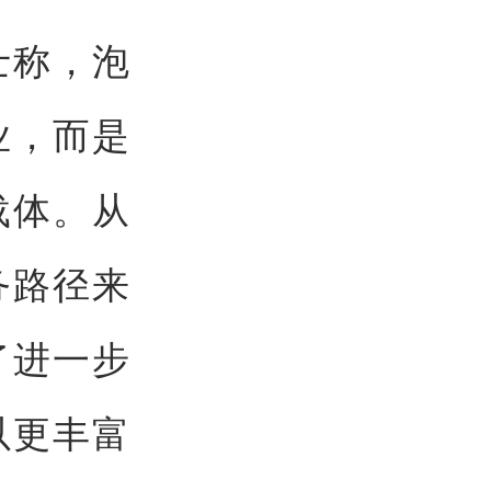
士称，泡
业，而是
载体。从
务路径来
了进一步
以更丰富