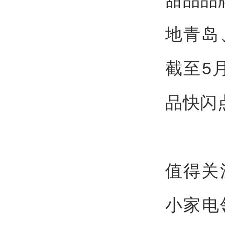
地青岛
截至5
品快闪
值得关
小家电