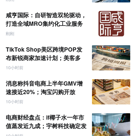
网
专
题
咸亨国际：自研智造双轮驱动，
打造全域MRO集约化工业服务
商
刚刚
TikTok Shop美区跨境POP发
布新锐商家加速计划；美客多
Q2营收同增50%丨跨境电商周
10小时前
报
消息称抖音电商上半年GMV增
速接近20%；淘宝闪购开放
MCP能力丨零售电商周报
10小时前
电商财经盘点：if椰子水一年市
值蒸发近九成；宇树科技确定发
行价格为150.80元/股
10小时前