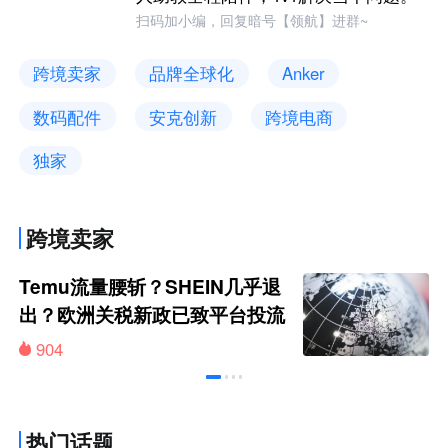
扫码加小编，回复暗号【领航】进群~
跨境卖家
品牌全球化
Anker
数码配件
安克创新
跨境电商
独家
跨境卖家
Temu流量腰斩？SHEIN几乎退
出？欧洲关税新政已致平台投流
大幅缩减
904
热门话题