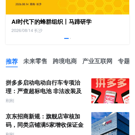
AI时代下的蜂群组织丨马蹄研学
2026/08/14
长沙
推荐
未来零售
跨境电商
产业互联网
专题
推
荐
未
拼多多启动电动自行车专项治
来
零
理：严查超标电池 非法改装及
售
违规宣传
跨
刚刚
境
电
商
京东招商新规：旗舰店审核加
产
业
码，同类店铺满5家增收保证金
互
联
刚刚