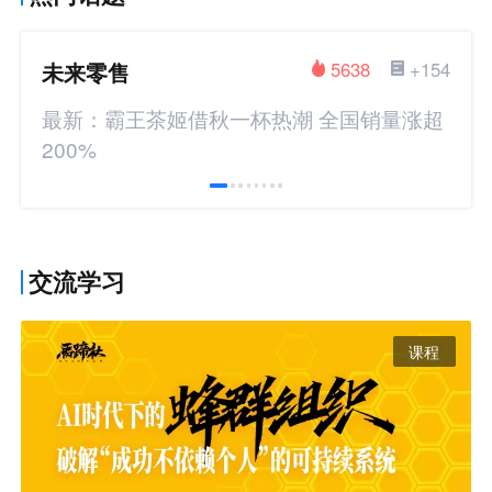
未来零售
5638
+154
最新：霸王茶姬借秋一杯热潮 全国销量涨超
200%
交流学习
课程