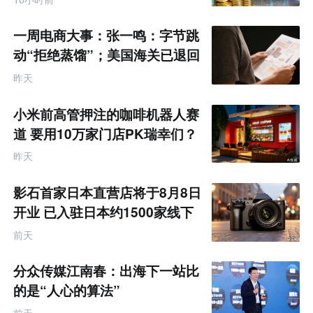
一周电商大事：张一鸣：字节跳
动“拒绝蒸馏”；美国海关已退回
约1000亿美元关税
昨天
小米前高管押注的咖啡机器人赛
道 要用10万家门店PK瑞幸们？
昨天
影石首家日本直营店将于8月8日
开业 已入驻日本约1500家线下
零售渠道
前天
分众传媒江南春：出海下一站比
的是“人心的算法”
前天