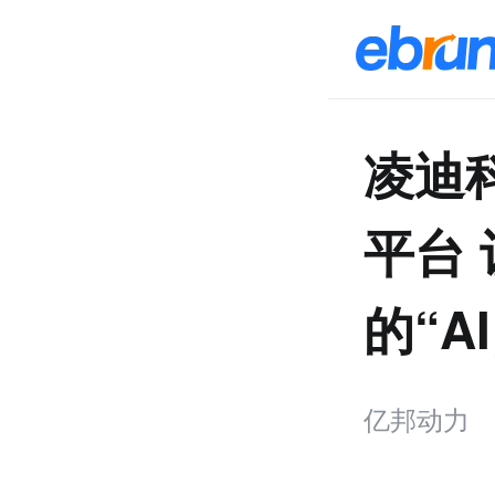
凌迪科
平台
的“A
亿邦动力