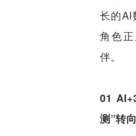
长的A
角色正
伴。
01 
测”转