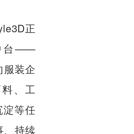
e3D正
中台——
面向服装企
面料、工
沉淀等任
事、持续