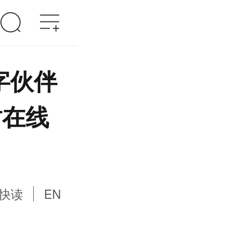
数字伙伴
时在线
快读
EN