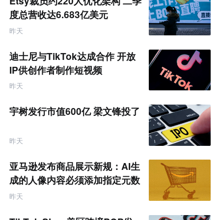
Etsy裁员约220人优化架构 二季
度总营收达6.683亿美元
昨天
迪士尼与TikTok达成合作 开放
IP供创作者制作短视频
昨天
宇树发行市值600亿 梁文锋投了
昨天
亚马逊发布商品展示新规：AI生
成的人像内容必须添加指定元数
据
昨天