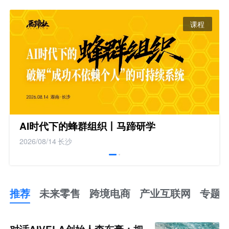
课程
AI时代下的蜂群组织丨马蹄研学
2026/08/14
长沙
推荐
未来零售
跨境电商
产业互联网
专题
推
荐
未