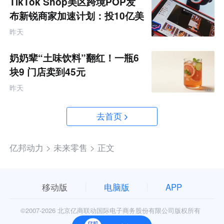
TikTok Shop美区跨境POP发
布新锐商家加速计划：投10亿美
金资源帮扶四类商家
昨天
奶奶辈“土味饮料”翻红！一瓶6
块9 门店卖到45元
昨天
去首页
亿邦动力 >
未来零售 >
正文
移动版
电脑版
APP
©2007-
2026 北京亿商联动国际电子商务股份有限公司版权所有