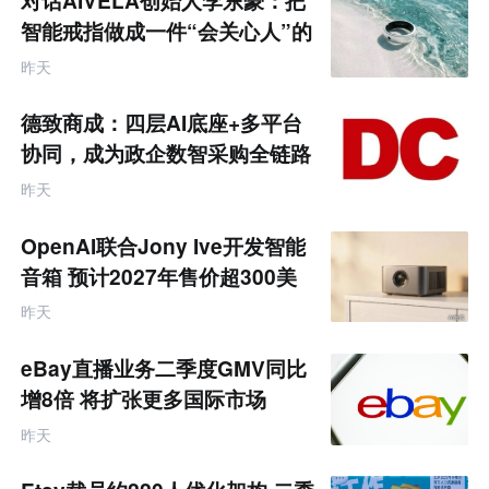
对话AIVELA创始人李东豪：把
来
零
智能戒指做成一件“会关心人”的
售
饰品
跨
昨天
境
电
商
德致商成：四层AI底座+多平台
产
业
协同，成为政企数智采购全链路
互
服务商
联
昨天
网
专
题
OpenAI联合Jony Ive开发智能
音箱 预计2027年售价超300美
元
昨天
eBay直播业务二季度GMV同比
增8倍 将扩张更多国际市场
昨天