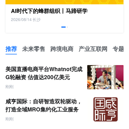
AI时代下的蜂群组织丨马蹄研学
2026/08/14
长沙
推荐
未来零售
跨境电商
产业互联网
专题
推
荐
未
美国直播电商平台Whatnot完成
来
零
G轮融资 估值达200亿美元
售
跨
刚刚
境
电
商
咸亨国际：自研智造双轮驱动，
产
业
打造全域MRO集约化工业服务
互
商
联
刚刚
网
专