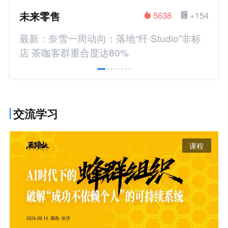
未来零售
5638
+154
最新：奈雪一周动向：落地“纤·Studio”非标
店 茶咖客群重合度达80%
交流学习
课程