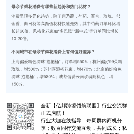
母亲节鲜花消费有哪些新趋势和热门花材？
消费呈现多元化趋势，除了康乃馨，芍药、百合、玫瑰、郁
金香、向日葵等高颜值花材快速走热，其中芍药订单环比增
长超60倍。风格化花束如“多巴胺”“新中式”等订单同比增长
10-20倍。
不同城市在母亲节鲜花消费上有何偏好差异？
上海偏爱粉色绣球“抱抱桶”，订单增550%；杭州偏好99朵粉
玫瑰，增500%；苏州喜混搭花束，增470%；北京偏好粉色
绣球“抱抱桶”，增580%；成都偏爱云南玫瑰随机色，增
156%。
全新【亿邦跨境领航联盟】行业交流群
正式启航！
行业大咖在线指导，每周群内商机分
享；数百同行交流互动，共同成长；私