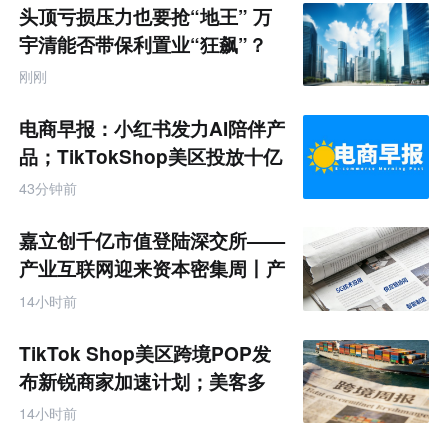
题
头顶亏损压力也要抢“地王” 万
宇清能否带保利置业“狂飙”？
刚刚
电商早报：小红书发力AI陪伴产
品；TikTokShop美区投放十亿
43分钟前
嘉立创千亿市值登陆深交所——
产业互联网迎来资本密集周丨产
业互联网周报
14小时前
TikTok Shop美区跨境POP发
布新锐商家加速计划；美客多
Q2营收同增50%丨跨境电商周
14小时前
报