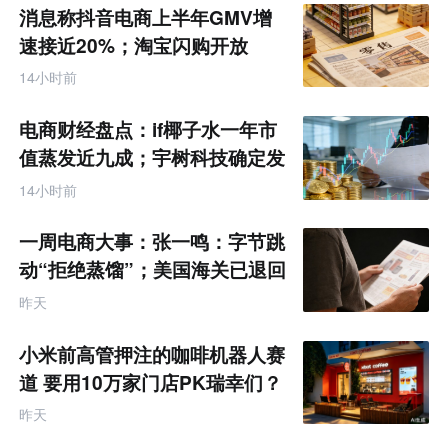
消息称抖音电商上半年GMV增
速接近20%；淘宝闪购开放
MCP能力丨零售电商周报
14小时前
电商财经盘点：if椰子水一年市
值蒸发近九成；宇树科技确定发
行价格为150.80元/股
14小时前
一周电商大事：张一鸣：字节跳
动“拒绝蒸馏”；美国海关已退回
约1000亿美元关税
昨天
小米前高管押注的咖啡机器人赛
道 要用10万家门店PK瑞幸们？
昨天