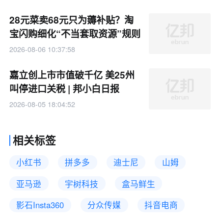
28元菜卖68元只为薅补贴？淘
宝闪购细化“不当套取资源”规则
2026-08-06 10:37:58
嘉立创上市市值破千亿 美25州
叫停进口关税 | 邦小白日报
2026-08-05 18:04:52
相关标签
小红书
拼多多
迪士尼
山姆
亚马逊
宇树科技
盒马鲜生
影石Insta360
分众传媒
抖音电商