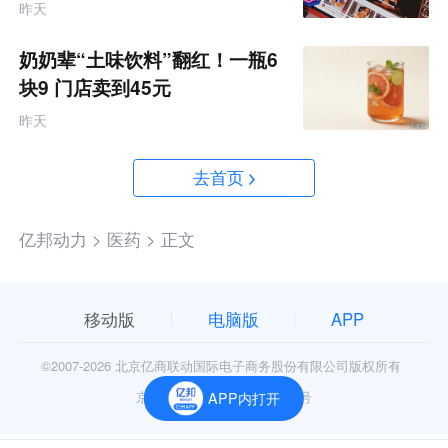
金资源帮扶四类商家
昨天
奶奶辈“土味饮料”翻红！一瓶6
块9 门店卖到45元
昨天
去首页
亿邦动力 >
医药 >
正文
移动版
电脑版
APP
©2007-
2026 北京亿商联动国际电子商务股份有限公司版权所有
京公网安备11010602006906号
APP内打开