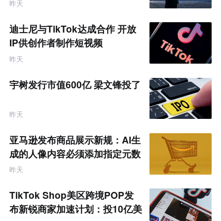
昨天
迪士尼与TikTok达成合作 开放
IP供创作者制作短视频
昨天
宇树发行市值600亿 梁文锋投了
昨天
亚马逊发布商品展示新规：AI生
成的人像内容必须添加指定元数
据
昨天
TikTok Shop美区跨境POP发
布新锐商家加速计划：投10亿美