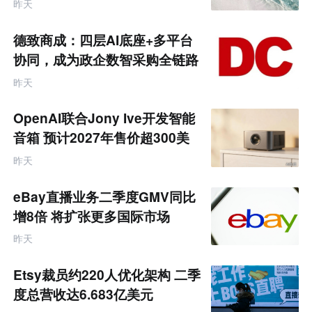
饰品
昨天
境
电
商
德致商成：四层AI底座+多平台
产
业
协同，成为政企数智采购全链路
互
服务商
联
昨天
网
专
题
OpenAI联合Jony Ive开发智能
音箱 预计2027年售价超300美
元
昨天
eBay直播业务二季度GMV同比
增8倍 将扩张更多国际市场
昨天
Etsy裁员约220人优化架构 二季
度总营收达6.683亿美元