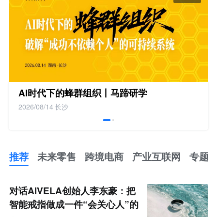
AI时代下的蜂群组织丨马蹄研学
2026/08/14
长沙
推荐
未来零售
跨境电商
产业互联网
专题
推
荐
未
对话AIVELA创始人李东豪：把
来
零
智能戒指做成一件“会关心人”的
售
跨