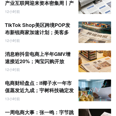
产业互联网迎来资本密集周丨产
业互联网周报
12小时前
TikTok Shop美区跨境POP发
布新锐商家加速计划；美客多
Q2营收同增50%丨跨境电商周
12小时前
报
消息称抖音电商上半年GMV增
速接近20%；淘宝闪购开放
MCP能力丨零售电商周报
12小时前
电商财经盘点：if椰子水一年市
值蒸发近九成；宇树科技确定发
行价格为150.80元/股
13小时前
一周电商大事：张一鸣：字节跳