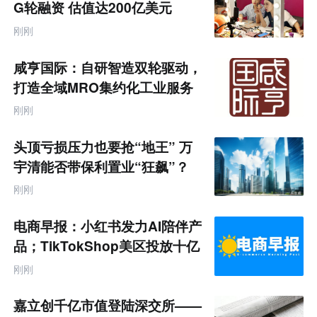
零
G轮融资 估值达200亿美元
售
跨
刚刚
境
电
商
咸亨国际：自研智造双轮驱动，
产
业
打造全域MRO集约化工业服务
互
商
联
刚刚
网
专
题
头顶亏损压力也要抢“地王” 万
宇清能否带保利置业“狂飙”？
刚刚
电商早报：小红书发力AI陪伴产
品；TikTokShop美区投放十亿
刚刚
嘉立创千亿市值登陆深交所——