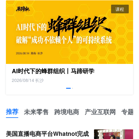
课程
AI时代下的蜂群组织丨马蹄研学
2026/08/14
长沙
推荐
未来零售
跨境电商
产业互联网
专题
推
荐
未
美国直播电商平台Whatnot完成
来