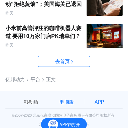
动“拒绝蒸馏”；美国海关已退回
约1000亿美元关税
昨天
小米前高管押注的咖啡机器人赛
道 要用10万家门店PK瑞幸们？
昨天
去首页
亿邦动力 >
平台 >
正文
移动版
电脑版
APP
©2007-
2026 北京亿商联动国际电子商务股份有限公司版权所有
京公网安备11010602006906号
APP内打开