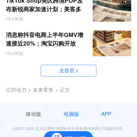
TikTok Shop美区跨境POP发
布新锐商家加速计划；美客多
Q2营收同增50%丨跨境电商周
15小时前
报
消息称抖音电商上半年GMV增
速接近20%；淘宝闪购开放
MCP能力丨零售电商周报
15小时前
去首页
亿邦动力 >
未来零售 >
正文
移动版
电脑版
APP
©2007-
2026 北京亿商联动国际电子商务股份有限公司版权所有