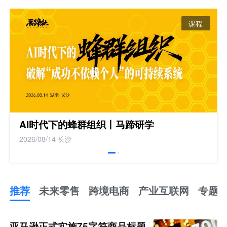
课程
AI时代下的蜂群组织丨马蹄研学
2026/08/14
长沙
推荐
未来零售
跨境电商
产业互联网
专题
推
荐
未
亚马逊正式实施75字符商品标题