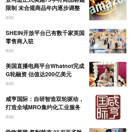
来
零
限制 未合规商品年内逐步调整
售
跨
刚刚
境
电
商
SHEIN开放平台已有数千家英国
产
业
零售商入驻
互
联
刚刚
网
专
题
美国直播电商平台Whatnot完成
G轮融资 估值达200亿美元
刚刚
咸亨国际：自研智造双轮驱动，
打造全域MRO集约化工业服务
商
刚刚