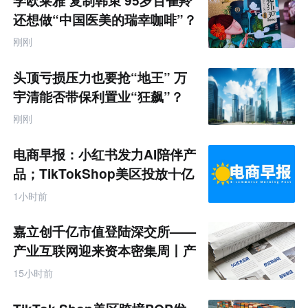
学欧莱雅 复制韩束 95岁百雀羚
还想做“中国医美的瑞幸咖啡”？
刚刚
头顶亏损压力也要抢“地王” 万
宇清能否带保利置业“狂飙”？
刚刚
电商早报：小红书发力AI陪伴产
品；TikTokShop美区投放十亿
1小时前
嘉立创千亿市值登陆深交所——
产业互联网迎来资本密集周丨产
业互联网周报
15小时前