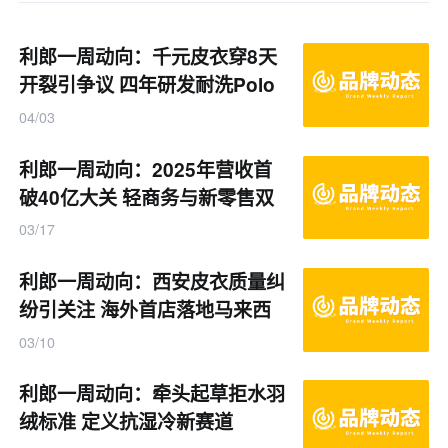
利郎一周动向：千元皮衣穿8天
开裂引争议 四年研发耐洗Polo
衫迭代至4.0
04/03
利郎一周动向：2025年营收首
破40亿大关 轻商务与新零售双
引擎驱动
03/17
利郎一周动向：西安皮衣质量纠
纷引关注 海外首店落地马来西
亚
03/10
利郎一周动向：牵头起草拒水羽
绒标准 定义抗湿冷新赛道