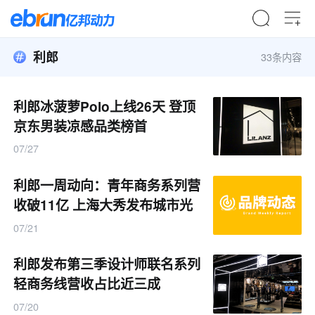
利郎
33条内容
利郎冰菠萝Polo上线26天 登顶
京东男装凉感品类榜首
07/27
利郎一周动向：青年商务系列营
收破11亿 上海大秀发布城市光
谱新系列
07/21
利郎发布第三季设计师联名系列
轻商务线营收占比近三成
07/20