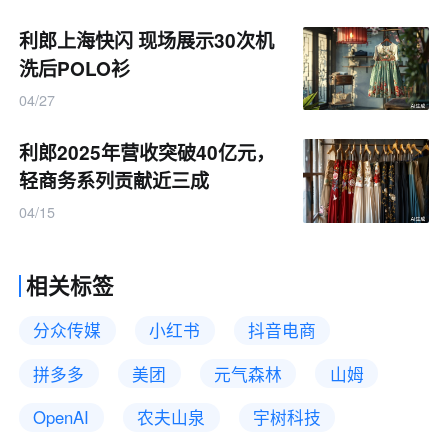
利郎上海快闪 现场展示30次机
洗后POLO衫
04/27
利郎2025年营收突破40亿元，
轻商务系列贡献近三成
04/15
相关标签
分众传媒
小红书
抖音电商
拼多多
美团
元气森林
山姆
OpenAI
农夫山泉
宇树科技