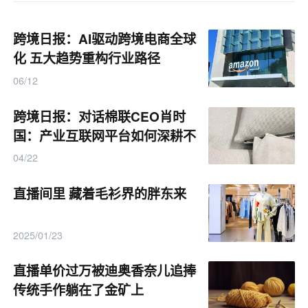
跨境日报：AI驱动跨境电商全球
化 五大趋势重构行业路径
06/12
跨境日报：对话棉联CEO肖时
国：产业互联网平台如何深耕不
追风口
04/22
直播间里 藏着毛衫界的胖东来
2025/01/23
直播单价过万被迪奥香奈儿追捧
传统手作躺在了金矿上