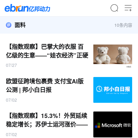
面料
10条内容
【指数观察】巴掌大的衣服 百
亿级的生意——“娃衣经济”正硬
控一批年轻人
07/27
欧盟征跨境包裹费 支付宝AI版
公测 | 邦小白日报
07/02
【指数观察】15.3%！外贸延续
稳定增长；苏伊士运河涨价——
小商品行业月度大新闻
07/02