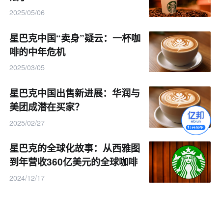
2025/05/06
星巴克中国“卖身”疑云：一杯咖
啡的中年危机
2025/03/05
星巴克中国出售新进展：华润与
美团成潜在买家？
2025/02/27
星巴克的全球化故事：从西雅图
到年营收360亿美元的全球咖啡
帝国
2024/12/17
在华营收仅为瑞幸的一半 星巴
克会失手美国吗？