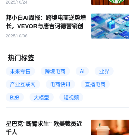
2025/10/24
邦小白AI周报：跨境电商逆势增
长，VEVOR与唐吉诃德营销创
新引关注
2025/10/06
热门标签
未来零售
跨境电商
AI
业界
产业互联网
电商快讯
直播电商
B2B
大模型
短视频
星巴克“断臂求生” 欧美裁员近
千人