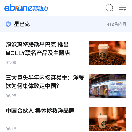
星巴克
412条内容
泡泡玛特联动星巴克 推出
MOLLY联名产品及主题店
07/09
三大巨头半年内接连易主：洋餐
饮为何集体败走中国？
06/25
中国合伙人 集体拯救洋品牌
06/16