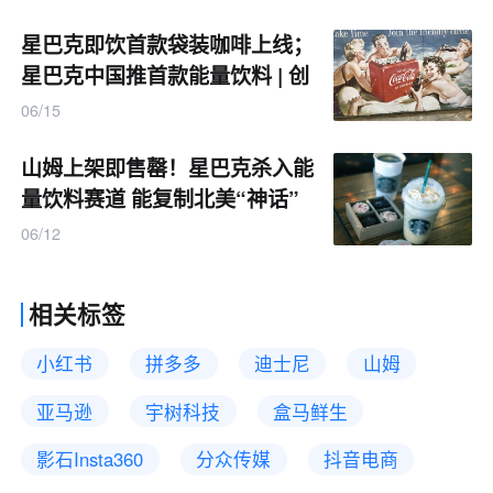
星巴克即饮首款袋装咖啡上线；
星巴克中国推首款能量饮料 | 创
新周报
06/15
山姆上架即售罄！星巴克杀入能
量饮料赛道 能复制北美“神话”
吗？
06/12
相关标签
小红书
拼多多
迪士尼
山姆
亚马逊
宇树科技
盒马鲜生
影石Insta360
分众传媒
抖音电商